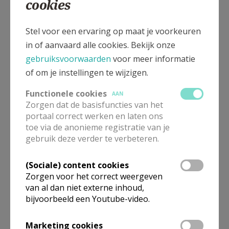
cookies
ondervond Johan Verschueren afgelopen jaren.
Stel voor een ervaring op maat je voorkeuren
De laatste tijd heb ik meer oog gekregen voor de
in of aanvaard alle cookies. Bekijk onze
figuur van Jozef en ontwikkelde ik steeds meer
gebruiksvoorwaarden
voor meer informatie
sympathie voor hem. Lange tijd vond ik hem maar een
of om je instellingen te wijzigen.
grote nul. Iemand waarvoor ik eerder
plaatsvervangende gêne dan bewondering voor
Functionele cookies
AAN
voelde. Zijn jonge verloofde niet de laan uitsturen
Zorgen dat de basisfuncties van het
omdat ze zwanger werd – én niet van hem – kon ik
portaal correct werken en laten ons
toe via de anonieme registratie van je
moeilijk als heldendaad of daad van liefde zien. En
gebruik deze verder te verbeteren.
vervolgens met haar geen betrekkingen hebben,
zoals het verhaal delicaat aangeeft, was al helemaal
(Sociale) content cookies
onbegrijpelijk.
Zorgen voor het correct weergeven
van al dan niet externe inhoud,
Té postmodern én liberaal om voor Jozef spontaan
bijvoorbeeld een Youtube-video.
veel begrip te kunnen koesteren
.
Marketing cookies
Nee, Jozef was voor mij lange tijd een symbool van