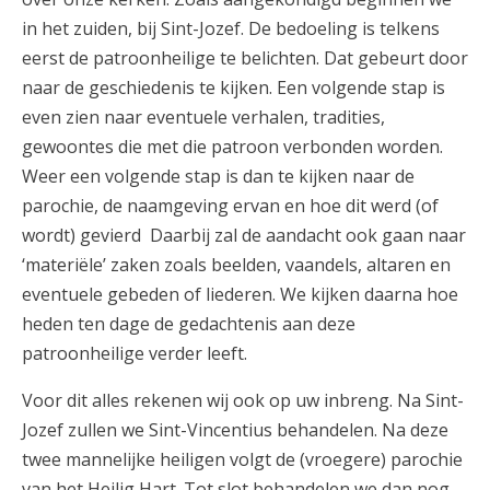
AANMELDEN OF REGISTREREN
in het zuiden, bij Sint-Jozef. De bedoeling is telkens
eerst de patroonheilige te belichten. Dat gebeurt door
naar de geschiedenis te kijken. Een volgende stap is
even zien naar eventuele verhalen, tradities,
gewoontes die met die patroon verbonden worden.
Weer een volgende stap is dan te kijken naar de
parochie, de naamgeving ervan en hoe dit werd (of
wordt) gevierd Daarbij zal de aandacht ook gaan naar
‘materiële’ zaken zoals beelden, vaandels, altaren en
eventuele gebeden of liederen. We kijken daarna hoe
heden ten dage de gedachtenis aan deze
patroonheilige verder leeft.
Voor dit alles rekenen wij ook op uw inbreng. Na Sint-
Jozef zullen we Sint-Vincentius behandelen. Na deze
twee mannelijke heiligen volgt de (vroegere) parochie
van het Heilig Hart. Tot slot behandelen we dan nog