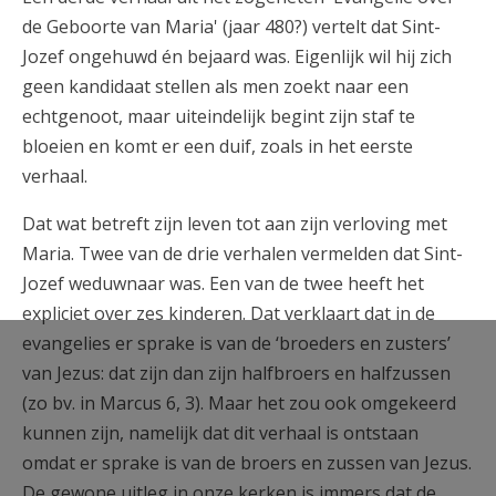
de Geboorte van Maria' (jaar 480?) vertelt dat Sint-
Jozef ongehuwd én bejaard was. Eigenlijk wil hij zich
geen kandidaat stellen als men zoekt naar een
echtgenoot, maar uiteindelijk begint zijn staf te
bloeien en komt er een duif, zoals in het eerste
verhaal.
Dat wat betreft zijn leven tot aan zijn verloving met
Maria. Twee van de drie verhalen vermelden dat Sint-
Jozef weduwnaar was. Een van de twee heeft het
expliciet over zes kinderen. Dat verklaart dat in de
evangelies er sprake is van de ‘broeders en zusters’
van Jezus: dat zijn dan zijn halfbroers en halfzussen
(zo bv. in Marcus 6, 3). Maar het zou ook omgekeerd
kunnen zijn, namelijk dat dit verhaal is ontstaan
omdat er sprake is van de broers en zussen van Jezus.
De gewone uitleg in onze kerken is immers dat de