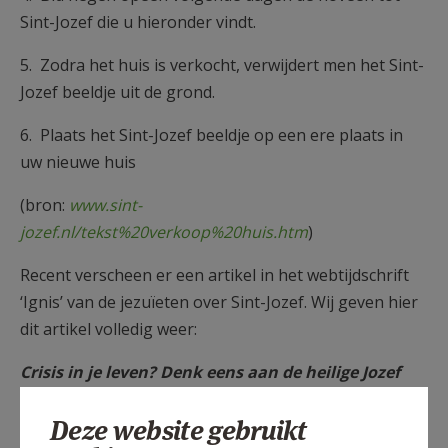
Sint-Jozef die u hieronder vindt.
5. Zodra het huis is verkocht, verwijdert men het Sint-
Jozef beeldje uit de grond.
6. Plaats het Sint-Jozef beeldje op een ere plaats in
uw nieuwe huis
(bron:
www.sint-
jozef.nl/tekst%20verkoop%20huis.htm
)
Recent verscheen er een artikel in het webtijdschrift
‘Ignis’ van de jezuïeten over Sint-Jozef. Wij geven hier
dit artikel volledig weer:
Crisis in je leven? Denk eens aan de heilige Jozef
Wat deed Jozef toen Maria zwanger bleek? Hij ging
Deze website gebruikt
slapen. En dat is een heel verstandige reactie,