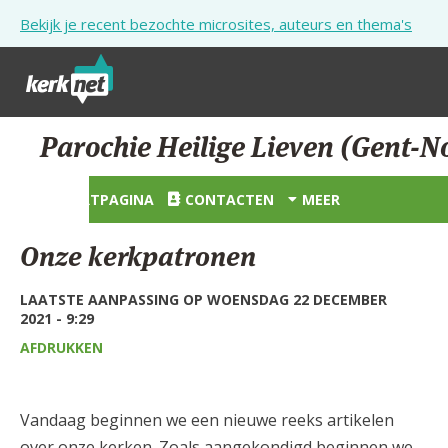
Overslaan en naar de inhoud gaan
Bekijk je recent bezochte microsites, auteurs en thema's
STARTPAGINA
Parochie Heilige Lieven (Gent-N
KERK
STARTPAGINA
CONTACTEN
MEER
VIERINGEN
Onze kerkpatronen
SHOP
LAATSTE AANPASSING OP WOENSDAG 22 DECEMBER
ZOEKEN
2021 - 9:29
HULP
AFDRUKKEN
STARTPAGINA PORTAAL
Vandaag beginnen we een nieuwe reeks artikelen
MIJN PAROCHIE
over onze kerken. Zoals aangekondigd beginnen we