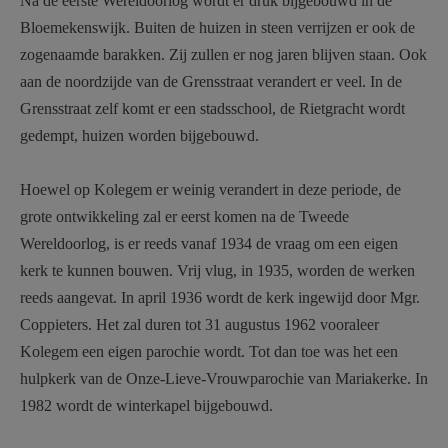
Na de eerste Wereldoorlog wordt er druk bijgebouwd in de
AANMELDEN OF REGISTREREN
Bloemekenswijk. Buiten de huizen in steen verrijzen er ook de
zogenaamde barakken. Zij zullen er nog jaren blijven staan. Ook
aan de noordzijde van de Grensstraat verandert er veel. In de
Grensstraat zelf komt er een stadsschool, de Rietgracht wordt
gedempt, huizen worden bijgebouwd.
Hoewel op Kolegem er weinig verandert in deze periode, de
grote ontwikkeling zal er eerst komen na de Tweede
Wereldoorlog, is er reeds vanaf 1934 de vraag om een eigen
kerk te kunnen bouwen. Vrij vlug, in 1935, worden de werken
reeds aangevat. In april 1936 wordt de kerk ingewijd door Mgr.
Coppieters. Het zal duren tot 31 augustus 1962 vooraleer
Kolegem een eigen parochie wordt. Tot dan toe was het een
hulpkerk van de Onze-Lieve-Vrouwparochie van Mariakerke. In
1982 wordt de winterkapel bijgebouwd.