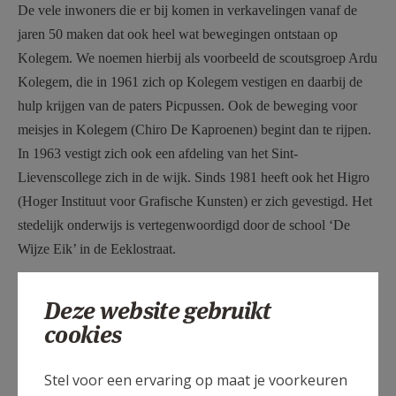
De vele inwoners die er bij komen in verkavelingen vanaf de
jaren 50 maken dat ook heel wat bewegingen ontstaan op
Kolegem. We noemen hierbij als voorbeeld de scoutsgroep Ardu
Kolegem, die in 1961 zich op Kolegem vestigen en daarbij de
hulp krijgen van de paters Picpussen. Ook de beweging voor
meisjes in Kolegem (Chiro De Kaproenen) begint dan te rijpen.
In 1963 vestigt zich ook een afdeling van het Sint-
Lievenscollege zich in de wijk. Sinds 1981 heeft ook het Higro
(Hoger Instituut voor Grafische Kunsten) er zich gevestigd. Het
stedelijk onderwijs is vertegenwoordigd door de school ‘De
Wijze Eik’ in de Eeklostraat.
Lang zullen de paters Picpussen de dienst uitmaken op
Deze website gebruikt
Kolegem. Zij wonen met zijn vieren samen in de pastorie in de
cookies
Eeklostraat. Zeker gekend zijn nog de paters Jozef Schouteden
en Vladimir Sas. Als pater Vladimir overlijdt in 2013 is hij reeds
Stel voor een ervaring op maat je voorkeuren
bijna 40 jaar op de parochie. Pater Gilbert De Decker zorgt als