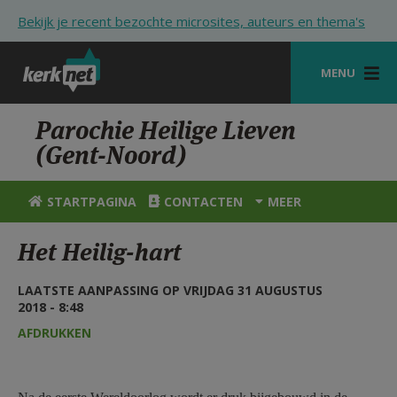
Overslaan en naar de inhoud gaan
Bekijk je recent bezochte microsites, auteurs en thema's
MENU
STARTPAGINA
Parochie Heilige Lieven
(Gent-Noord)
KERK
VIERINGEN
STARTPAGINA
CONTACTEN
MEER
SHOP
Het Heilig-hart
ZOEKEN
LAATSTE AANPASSING OP VRIJDAG 31 AUGUSTUS
HULP
2018 - 8:48
AFDRUKKEN
STARTPAGINA PORTAAL
MIJN PAROCHIE