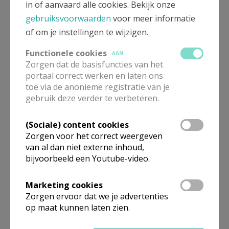
in of aanvaard alle cookies. Bekijk onze
zielenherder 37 jaar lang voor zijn dierbare parochie. Hij heeft
gebruiksvoorwaarden
voor meer informatie
heel veel aandacht voor al wat leeft en beweegt op de wijk.
of om je instellingen te wijzigen.
Naast Kolegem wordt hij ook nog benoemd gedurende een tijd
Functionele cookies
op Mariakerke-centrum en Sint-Godelieve. Dit haalt de banden
AAN
Zorgen dat de basisfuncties van het
aan tussen de verschillende gemeenschappen. Met een groot
portaal correct werken en laten ons
dankfeest voor en van de gemeenschap neemt hij afscheid in
toe via de anonieme registratie van je
juni 2017.
gebruik deze verder te verbeteren.
(Sociale) content cookies
Zorgen voor het correct weergeven
van al dan niet externe inhoud,
bijvoorbeeld een Youtube-video.
Lees meer
Marketing cookies
Zorgen ervoor dat we je advertenties
op maat kunnen laten zien.