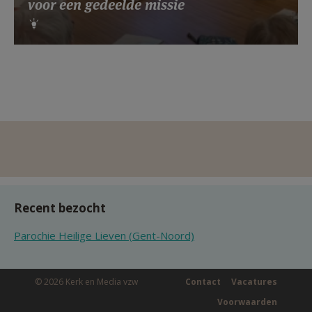
voor een gedeelde missie
Recent bezocht
Parochie Heilige Lieven (Gent-Noord)
© 2026 Kerk en Media vzw
Contact
Vacatures
Voorwaarden