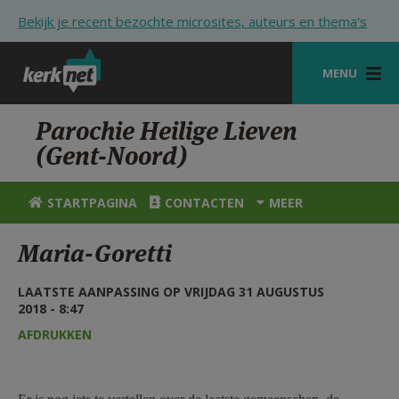
Overslaan en naar de inhoud gaan
Bekijk je recent bezochte microsites, auteurs en thema's
MENU
STARTPAGINA
Parochie Heilige Lieven
(Gent-Noord)
KERK
VIERINGEN
STARTPAGINA
CONTACTEN
MEER
SHOP
Maria-Goretti
ZOEKEN
LAATSTE AANPASSING OP VRIJDAG 31 AUGUSTUS
HULP
2018 - 8:47
AFDRUKKEN
STARTPAGINA PORTAAL
MIJN PAROCHIE