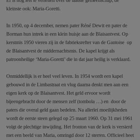
Er is nog iets te vertellen over de laatste gemeenschap, de
AANMELDEN OF REGISTREREN
kleinste ook: Maria-Goretti.
In 1950, op 4 december, nemen pater Réné Dewit en pater de
Borman hun intrek in een klein huisje aan de Blaisantvest. Op
kerstmis 1950 vieren zij in de fabrieksrefter van de Gantoise
op
de Blaisantvest de middernachtsmis. De kapel krijgt als
patroonheilige ‘Maria-Goretti’ die in dat jaar heilig is verklaard.
Onmiddellijk is er heel veel leven. In 1954 wordt een kapel
gebouwd in de Limbastraat en vlug daarna denkt men aan een
eigen kerk op de Blaisantvest. Het geld ervoor wordt
bijeengebracht door de mensen zelf (tombola …) en
door de
paters die overal geld gaan bedelen. Na allerlei moeilijkheden
wordt de eerste steen gelegd op 25 maart 1960. Op 31 mei 1961
volgt de plechtige inwijding. Het fronton van de kerk is versierd
met een beeld van Maria, omringd door 12 sterren. Officieel heet