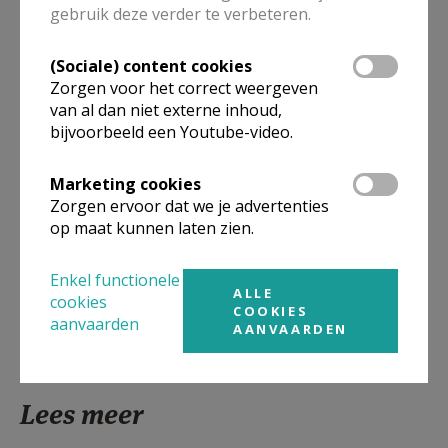
verbonden met de parochie van Sint-Jozef, hoewel zij voor de
gebruik deze verder te verbeteren.
kerk tot de parochie van het H. Kerst behoort. Doorheen de
geschiedenis is de gemeenschap verbonden met Sint-Vincentius
(Sociale) content cookies
Zorgen voor het correct weergeven
(sinds 1982 is pater Guido werkzaam op Maria-Goretti) en voelt
van al dan niet externe inhoud,
zij zich thuis in de nieuwe parochie van Gent-Noord. Tot op
bijvoorbeeld een Youtube-video.
vandaag blijft het een gemeenschap waar mensen zich thuis
kunnen voelen en heel veel solidariteit betonen onderling en
Marketing cookies
naar buiten uit. Spijtig genoeg zal door de samenvoeging van de
Zorgen ervoor dat we je advertenties
gemeenschappen van Gent-Noord een einde komen aan de
op maat kunnen laten zien.
weekendmissen.
Enkel functionele
ALLE
cookies
COOKIES
aanvaarden
AANVAARDEN
Lees meer