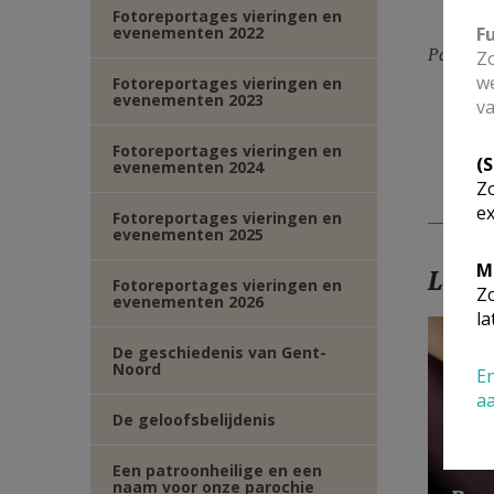
Fotoreportages vieringen en
evenementen 2022
F
Parochie 
Zo
we
Fotoreportages vieringen en
evenementen 2023
va
Fotoreportages vieringen en
(
evenementen 2024
Zo
ex
Fotoreportages vieringen en
evenementen 2025
M
Lees
Fotoreportages vieringen en
Zo
evenementen 2026
la
De geschiedenis van Gent-
Noord
En
a
De geloofsbelijdenis
Een patroonheilige en een
naam voor onze parochie