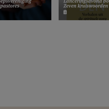
Lanceringsavond bo
epsvereniging
Zeven kruiswoorden
pastores