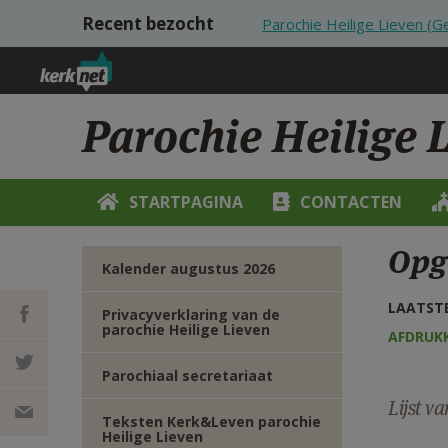
Overslaan en naar de inhoud gaan
Recent bezocht
Parochie Heilige Lieven (
Parochie Heilige 
STARTPAGINA
CONTACTEN
Opg
Kalender augustus 2026
LAATSTE
Privacyverklaring van de
parochie Heilige Lieven
AFDRUK
DEEL OP
Parochiaal secretariaat
Lijst v
FACEBOOK
DEEL OP
Teksten Kerk&Leven parochie
Heilige Lieven