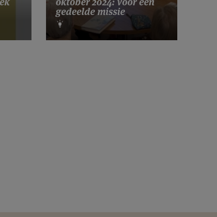
ek
oktober 2024: voor een
gedeelde missie