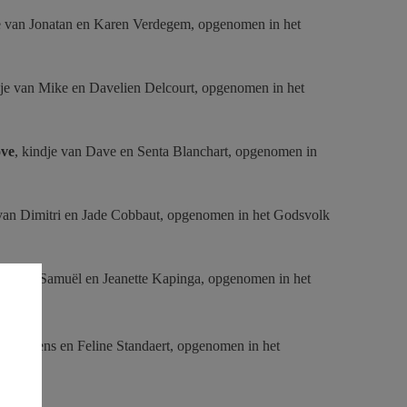
je van Jonatan en Karen Verdegem, opgenomen in het
dje van Mike en Davelien Delcourt, opgenomen in het
ove
, kindje van Dave en Senta Blanchart, opgenomen in
 van Dimitri en Jade Cobbaut, opgenomen in het Godsvolk
dje van Samuël en Jeanette Kapinga, opgenomen in het
je van Jens en Feline Standaert, opgenomen in het