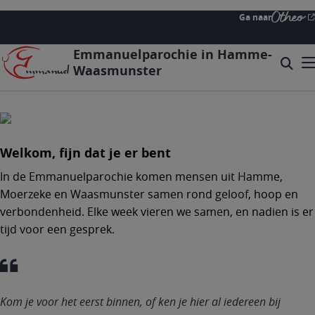
Overslaan
Ga naar
en
naar
Emmanuelparochie in Hamme-
de
Zoeke
Mo
Waasmunster
inhoud
Searc
gaan
form
expa
icon
Welkom, fijn dat je er bent
In de Emmanuelparochie komen mensen uit Hamme,
Moerzeke en Waasmunster samen rond geloof, hoop en
verbondenheid. Elke week vieren we samen, en nadien is er
tijd voor een gesprek.
Kom je voor het eerst binnen, of ken je hier al iedereen bij