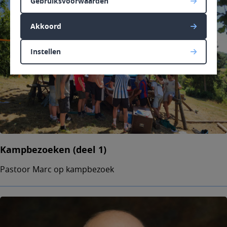
Gebruiksvoorwaarden
Akkoord
Instellen
Kampbezoeken (deel 1)
Pastoor Marc op kampbezoek