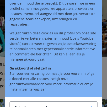
over de inhoud die je bezoekt. Dit bewaren we in een
profiel samen met gebruikte apparaten, browsers en
locaties, eventueel aangevuld met door jou verstrekte
gegevens zoals aankopen, inzendingen en
registraties.
We gebruiken deze cookies en dit profiel om onze site
verder te verbeteren, externe inhoud (zoals Youtube-
video’s) correct weer te geven en je bezoekerservaring
te optimaliseren met gepersonaliseerde informatieve
en commerciële berichten. Dit kan alleen als je
hiermee akkoord gaat.
Startvieringen 2026
Ga akkoord of stel zelf in
Stel voor een ervaring op maat je voorkeuren in of ga
Startvieringen 2026: za 5/9 om 17.30u in Sint-
akkoord met alle cookies. Bekijk onze
Pietersbanden en zo 6/9 om 9.30u in Moerzeke met het
gebruiksvoorwaarden voor meer informatie of om je
gezinskoor. Welkom!
instellingen te wijzigen.