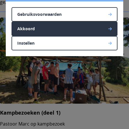
gezinskoor. Welkom!
Gebruiksvoorwaarden
Akkoord
Instellen
Kampbezoeken (deel 1)
Pastoor Marc op kampbezoek