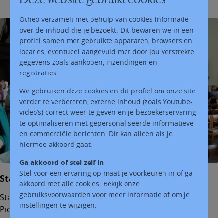
Otheo verzamelt met behulp van cookies informatie
over de inhoud die je bezoekt. Dit bewaren we in een
profiel samen met gebruikte apparaten, browsers en
locaties, eventueel aangevuld met door jou verstrekte
gegevens zoals aankopen, inzendingen en
registraties.
We gebruiken deze cookies en dit profiel om onze site
verder te verbeteren, externe inhoud (zoals Youtube-
video’s) correct weer te geven en je bezoekerservaring
te optimaliseren met gepersonaliseerde informatieve
en commerciële berichten. Dit kan alleen als je
hiermee akkoord gaat.
Ga akkoord of stel zelf in
Stel voor een ervaring op maat je voorkeuren in of ga
Startvieringen 2026
akkoord met alle cookies. Bekijk onze
gebruiksvoorwaarden voor meer informatie of om je
Startvieringen 2026: za 5/9 om 17.30u in Sint-
instellingen te wijzigen.
Pietersbanden en zo 6/9 om 9.30u in Moerzeke met het