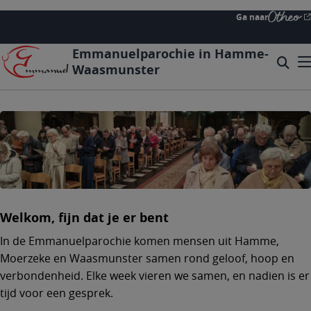
Overslaan
Ga naar
en
naar
Emmanuelparochie in Hamme-
de
Zoeke
Mo
Waasmunster
inhoud
Searc
gaan
form
expa
icon
Welkom, fijn dat je er bent
In de Emmanuelparochie komen mensen uit Hamme,
Moerzeke en Waasmunster samen rond geloof, hoop en
verbondenheid. Elke week vieren we samen, en nadien is er
tijd voor een gesprek.