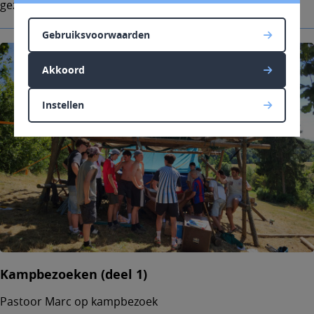
gezinskoor. Welkom!
Gebruiksvoorwaarden
Akkoord
Instellen
Kampbezoeken (deel 1)
Pastoor Marc op kampbezoek