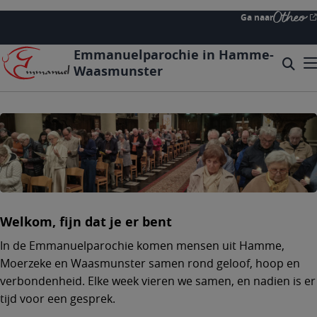
Overslaan
Ga naar
en
naar
Emmanuelparochie in Hamme-
de
Zoeke
Mo
Waasmunster
inhoud
Searc
gaan
form
expa
icon
Welkom, fijn dat je er bent
In de Emmanuelparochie komen mensen uit Hamme,
Moerzeke en Waasmunster samen rond geloof, hoop en
verbondenheid. Elke week vieren we samen, en nadien is er
tijd voor een gesprek.