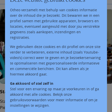
Otheo verzamelt met behulp van cookies informatie
over de inhoud die je bezoekt. Dit bewaren we in een
profiel samen met gebruikte apparaten, browsers en
locaties, eventueel aangevuld met door jou verstrekte
gegevens zoals aankopen, inzendingen en
registraties.
We gebruiken deze cookies en dit profiel om onze site
verder te verbeteren, externe inhoud (zoals Youtube-
video’s) correct weer te geven en je bezoekerservaring
te optimaliseren met gepersonaliseerde informatieve
en commerciële berichten. Dit kan alleen als je
hiermee akkoord gaat.
Ga akkoord of stel zelf in
Stel voor een ervaring op maat je voorkeuren in of ga
Startvieringen 2026
akkoord met alle cookies. Bekijk onze
gebruiksvoorwaarden voor meer informatie of om je
Startvieringen 2026: za 5/9 om 17.30u in Sint-
instellingen te wijzigen.
Pietersbanden en zo 6/9 om 9.30u in Moerzeke met het