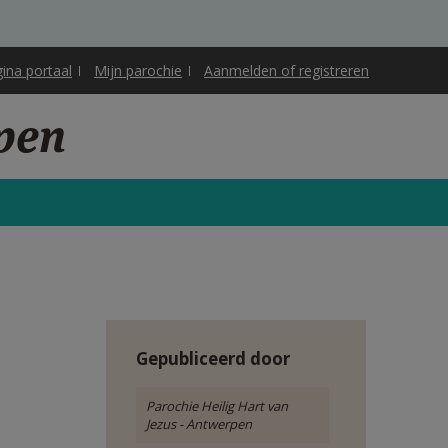
gina portaal
Mijn parochie
Aanmelden of registreren
rpen
Gepubliceerd door
Parochie Heilig Hart van
Jezus - Antwerpen