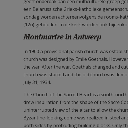
geeft onderdak aan een multiculturele groep ge
een Belarussische Grieks-katholieke gemeenscha
zondag worden achtereenvolgens de rooms-katholi
(12u) gehouden. In de kerk worden ook bijeenk
Montmartre in Antwerp
In 1900 a provisional parish church was establis
church was designed by Emile Goethals. However,
the war. After the war, Goethals changed and cut
church was started and the old church was demo
July 31, 1934.
The Church of the Sacred Heart is a south-north
drew inspiration from the shape of the Sacre Coeu
uninterrupted view of the altar to allow the chur
Byzantine-looking dome was realized in steel and
both sides by protruding building blocks. Only t