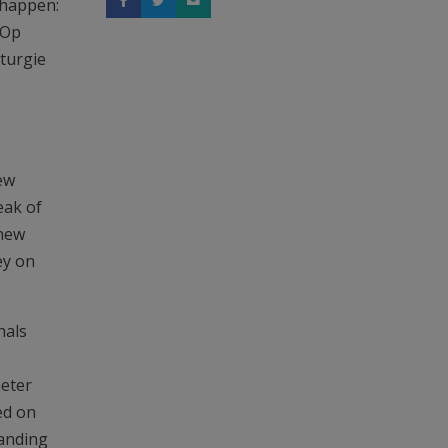
chappen:
 Op
turgie
ew
eak of
 new
ey on
hals
meter
ed on
tanding