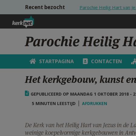
Overslaan en naar de inhoud gaan
Recent bezocht
Parochie Heilig Hart van J
Parochie Heilig H
STARTPAGINA
CONTACTEN
Het kerkgebouw, kunst en
GEPUBLICEERD OP MAANDAG 1 OKTOBER 2018 - 2
5 MINUTEN LEESTIJD
AFDRUKKEN
De Kerk van het Heilig Hart van Jezus in de L
weinige koepelvormige kerkgebouwen in Ant