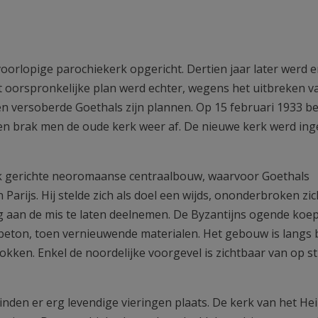
oorlopige parochiekerk opgericht. Dertien jaar later werd e
 oorspronkelijke plan werd echter, wegens het uitbreken v
 en versoberde Goethals zijn plannen. Op 15 februari 1933 
en brak men de oude kerk weer af. De nieuwe kerk werd ing
ijk gerichte neoromaanse centraalbouw, waarvoor Goethals
 Parijs. Hij stelde zich als doel een wijds, ononderbroken zi
ig aan de mis te laten deelnemen. De Byzantijns ogende koe
 beton, toen vernieuwende materialen. Het gebouw is langs 
ken. Enkel de noordelijke voorgevel is zichtbaar van op st
nden er erg levendige vieringen plaats. De kerk van het Hei