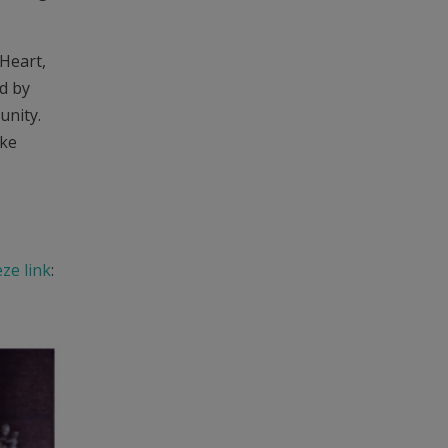
 Heart,
d by
unity.
ake
ze link
: