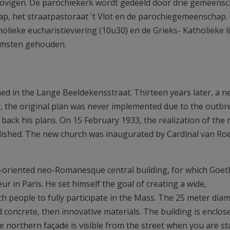
lovigen. De parochiekerk wordt gedeeld door drie gemeens
p, het straatpastoraat 't Vlot en de parochiegemeenschap.
eke eucharistieviering (10u30) en de Grieks- Katholieke li
omsten gehouden.
hed in the Lange Beeldekensstraat. Thirteen years later, a n
 the original plan was never implemented due to the outbr
 back his plans. On 15 February 1933, the realization of the
lished. The new church was inaugurated by Cardinal van Ro
-oriented neo-Romanesque central building, for which Goet
r in Paris. He set himself the goal of creating a wide,
ch people to fully participate in the Mass. The 25 meter dia
 concrete, then innovative materials. The building is enclos
he northern façade is visible from the street when you are s