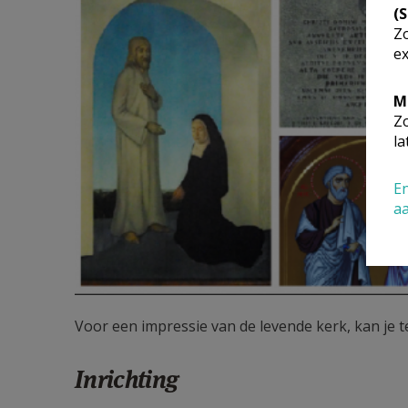
(
Zo
ex
M
Zo
la
En
a
Voor een impressie van de levende kerk, kan je 
Inrichting