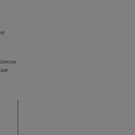
d
nd
 Simone
taar