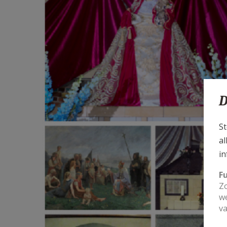
D
St
al
in
F
Zo
we
va