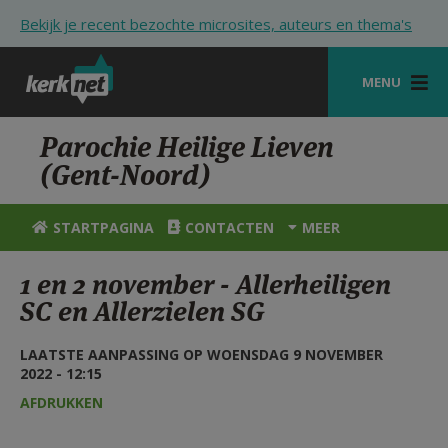
Overslaan en naar de inhoud gaan
Bekijk je recent bezochte microsites, auteurs en thema's
MENU
STARTPAGINA
Parochie Heilige Lieven
(Gent-Noord)
KERK
VIERINGEN
STARTPAGINA
CONTACTEN
MEER
SHOP
1 en 2 november - Allerheiligen
SC en Allerzielen SG
ZOEKEN
HULP
LAATSTE AANPASSING OP WOENSDAG 9 NOVEMBER
2022 - 12:15
STARTPAGINA PORTAAL
AFDRUKKEN
MIJN PAROCHIE