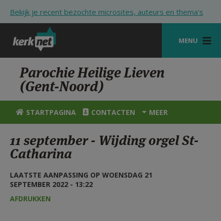
Overslaan en naar de inhoud gaan
Bekijk je recent bezochte microsites, auteurs en thema's
MENU
STARTPAGINA
Parochie Heilige Lieven
(Gent-Noord)
KERK
VIERINGEN
STARTPAGINA
CONTACTEN
MEER
SHOP
11 september - Wijding orgel St-
Catharina
ZOEKEN
HULP
LAATSTE AANPASSING OP WOENSDAG 21
SEPTEMBER 2022 - 13:22
STARTPAGINA PORTAAL
AFDRUKKEN
MIJN PAROCHIE