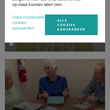
op maat kunnen laten zien.
Enkel functionele
ALLE
cookies
COOKIES
aanvaarden
AANVAARDEN
Lanceringsavond boek Zeven
kruiswoorden