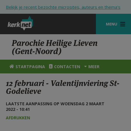
Overslaan en naar de inhoud gaan
Bekijk je recent bezochte microsites, auteurs en thema's
MENU
STARTPAGINA
Parochie Heilige Lieven
(Gent-Noord)
KERK
VIERINGEN
STARTPAGINA
CONTACTEN
MEER
SHOP
12 februari - Valentijnviering St-
Godelieve
ZOEKEN
HULP
LAATSTE AANPASSING OP WOENSDAG 2 MAART
2022 - 10:41
STARTPAGINA PORTAAL
AFDRUKKEN
MIJN PAROCHIE