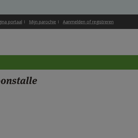
gina portaal
Mijn parochie
Aanmelden of registreren
oonstalle