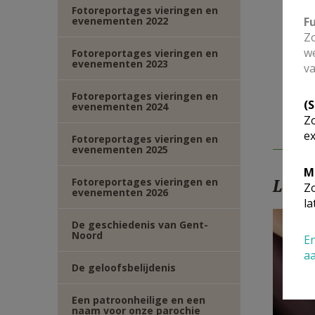
Fotoreportages vieringen en
evenementen 2022
F
Zo
we
Fotoreportages vieringen en
evenementen 2023
va
Fotoreportages vieringen en
(
evenementen 2024
Zo
ex
Fotoreportages vieringen en
evenementen 2025
M
Fotoreportages vieringen en
Lees
Zo
evenementen 2026
la
De geschiedenis van Gent-
Noord
En
a
De geloofsbelijdenis
Een patroonheilige en een
naam voor onze parochie