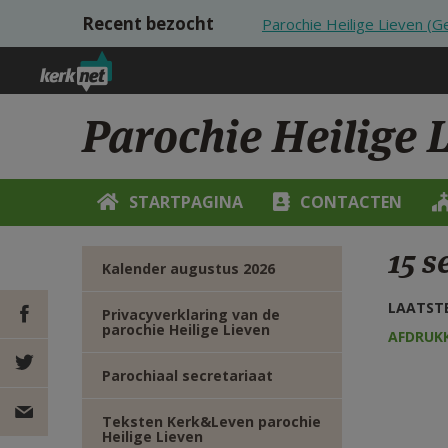
Overslaan en naar de inhoud gaan
Recent bezocht
Parochie Heilige Lieven (
Parochie Heilige 
STARTPAGINA
CONTACTEN
15 s
Kalender augustus 2026
LAATSTE
Privacyverklaring van de
parochie Heilige Lieven
AFDRUK
DEEL OP
Parochiaal secretariaat
FACEBOOK
DEEL OP
Teksten Kerk&Leven parochie
Heilige Lieven