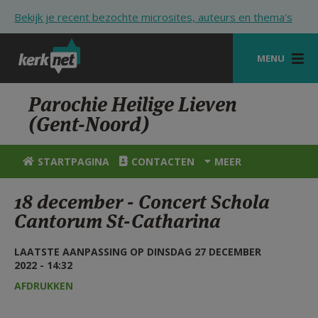
Overslaan en naar de inhoud gaan
Bekijk je recent bezochte microsites, auteurs en thema's
MENU
STARTPAGINA
Parochie Heilige Lieven
(Gent-Noord)
KERK
VIERINGEN
STARTPAGINA
CONTACTEN
MEER
SHOP
18 december - Concert Schola
Cantorum St-Catharina
ZOEKEN
HULP
LAATSTE AANPASSING OP DINSDAG 27 DECEMBER
2022 - 14:32
STARTPAGINA PORTAAL
AFDRUKKEN
MIJN PAROCHIE