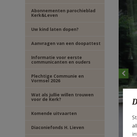
TWITTER
DEEL
Abonnementen parochieblad
Kerk&Leven
VIA
Uw kind laten dopen?
E-
Aanvragen van een doopattest
MAIL
Informatie voor eerste
communicanten en ouders
Plechtige Communie en
Vormsel 2026
Wat als jullie willen trouwen
voor de Kerk?
D
Komende uitvaarten
St
al
Diaconiefonds H. Lieven
in