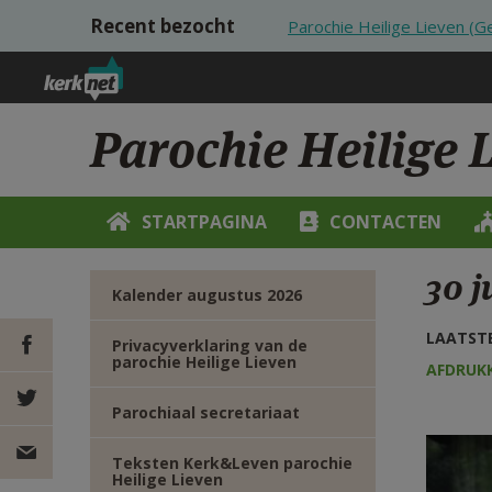
Overslaan en naar de inhoud gaan
Recent bezocht
Parochie Heilige Lieven (
Parochie Heilige 
STARTPAGINA
CONTACTEN
30 j
Kalender augustus 2026
LAATSTE
Privacyverklaring van de
parochie Heilige Lieven
AFDRUK
DEEL OP
Parochiaal secretariaat
FACEBOOK
DEEL OP
Teksten Kerk&Leven parochie
Heilige Lieven