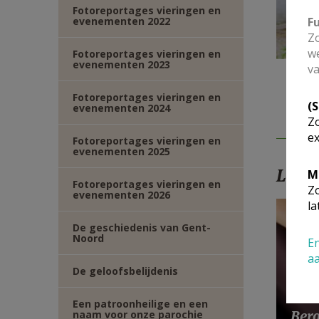
Fotoreportages vieringen en
evenementen 2022
F
Zo
we
Fotoreportages vieringen en
evenementen 2023
va
Fotoreportages vieringen en
(
evenementen 2024
Zo
ex
Fotoreportages vieringen en
evenementen 2025
Lees
M
Fotoreportages vieringen en
Zo
evenementen 2026
la
De geschiedenis van Gent-
Noord
En
a
De geloofsbelijdenis
Een patroonheilige en een
Bero
naam voor onze parochie