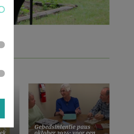
Gebedsintentie paus
ek
oktober 2024: voor een