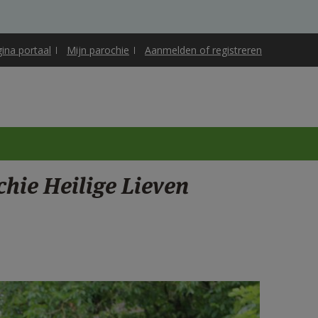
gina portaal
Mijn parochie
Aanmelden of registreren
ochie Heilige Lieven