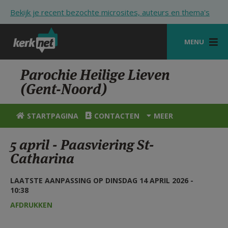
Overslaan en naar de inhoud gaan
Bekijk je recent bezochte microsites, auteurs en thema's
MENU
STARTPAGINA
Parochie Heilige Lieven
(Gent-Noord)
KERK
VIERINGEN
STARTPAGINA
CONTACTEN
MEER
SHOP
5 april - Paasviering St-
Catharina
ZOEKEN
HULP
LAATSTE AANPASSING OP DINSDAG 14 APRIL 2026 -
10:38
STARTPAGINA PORTAAL
AFDRUKKEN
MIJN PAROCHIE