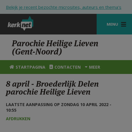
Overslaan en naar de inhoud gaan
Bekijk je recent bezochte microsites, auteurs en thema's
MENU
STARTPAGINA
Parochie Heilige Lieven
(Gent-Noord)
KERK
VIERINGEN
STARTPAGINA
CONTACTEN
MEER
SHOP
8 april - Broederlijk Delen
parochie Heilige Lieven
ZOEKEN
HULP
LAATSTE AANPASSING OP ZONDAG 10 APRIL 2022 -
10:55
STARTPAGINA PORTAAL
AFDRUKKEN
MIJN PAROCHIE