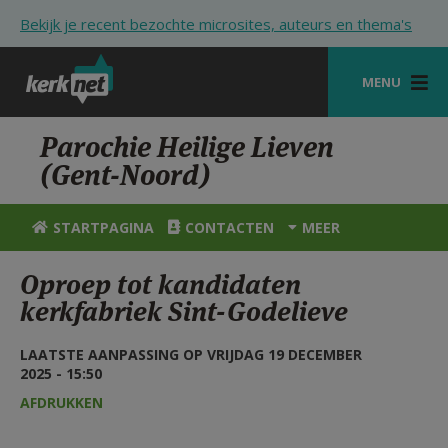
Overslaan en naar de inhoud gaan
Bekijk je recent bezochte microsites, auteurs en thema's
MENU
STARTPAGINA
Parochie Heilige Lieven
(Gent-Noord)
KERK
VIERINGEN
STARTPAGINA
CONTACTEN
MEER
SHOP
Oproep tot kandidaten
kerkfabriek Sint-Godelieve
ZOEKEN
HULP
LAATSTE AANPASSING OP VRIJDAG 19 DECEMBER
2025 - 15:50
STARTPAGINA PORTAAL
AFDRUKKEN
MIJN PAROCHIE