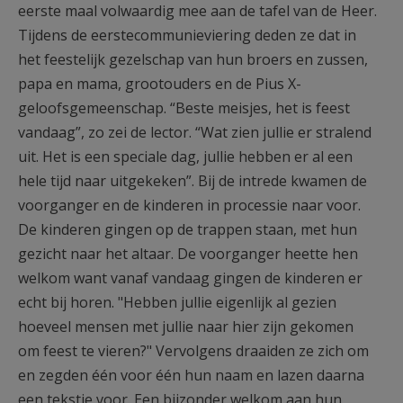
eerste maal volwaardig mee aan de tafel van de Heer.
AANMELDEN OF REGISTREREN
Tijdens de eerstecommunieviering deden ze dat in
het feestelijk gezelschap van hun broers en zussen,
papa en mama, grootouders en de Pius X-
geloofsgemeenschap. “Beste meisjes, het is feest
vandaag”, zo zei de lector. “Wat zien jullie er stralend
uit. Het is een speciale dag, jullie hebben er al een
hele tijd naar uitgekeken”. Bij de intrede kwamen de
voorganger en de kinderen in processie naar voor.
De kinderen gingen op de trappen staan, met hun
gezicht naar het altaar. De voorganger heette hen
welkom want vanaf vandaag gingen de kinderen er
echt bij horen. "Hebben jullie eigenlijk al gezien
hoeveel mensen met jullie naar hier zijn gekomen
om feest te vieren?" Vervolgens draaiden ze zich om
en zegden één voor één hun naam en lazen daarna
een tekstje voor. Een bijzonder welkom aan hun