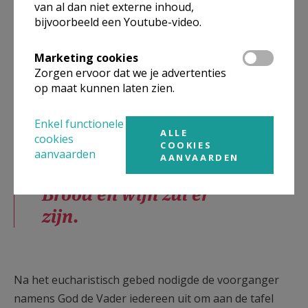
van al dan niet externe inhoud,
Wij brengen brood en
bijvoorbeeld een Youtube-video.
wijn,
Marketing cookies
wij worden hier
Zorgen ervoor dat we je advertenties
verwacht.
op maat kunnen laten zien.
Dit feestmaal
Enkel functionele
reuzefijn,
ALLE
cookies
daar heb ik naar
COOKIES
aanvaarden
AANVAARDEN
getracht.
Brood en wijn zal er
zijn.
Na het eucharistisch gebed nodigde de voorganger
namens God de Vader iedereen uit om aan de tafel