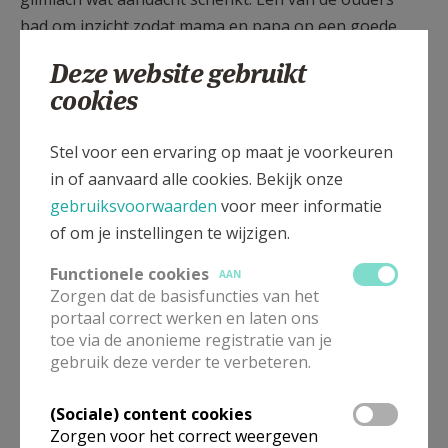
bad om inzicht zodat mama en papa op een goede
manier hun kinderen verder kunnen begeleiden naar
Deze website gebruikt
een gelukkige toekomst. De ouders willen er steeds
cookies
zijn voor hen met een warm hart, een luisterend oor,
zorgende handen en een open blik.
Stel voor een ervaring op maat je voorkeuren
in of aanvaard alle cookies. Bekijk onze
gebruiksvoorwaarden
voor meer informatie
Een heel stemmig feest
of om je instellingen te wijzigen.
De kinderen brachten de offergaven naar het altaar
Functionele cookies
AAN
– kelk, brood, water en wijn – want Jezus heeft ons
Zorgen dat de basisfuncties van het
geleerd hoe we allen moeten delen en geven. De
portaal correct werken en laten ons
toe via de anonieme registratie van je
kaarsen op het altaar brandden voor groot en klein
gebruik deze verder te verbeteren.
opdat ieder zou zien hoe blij de kinderen wel waren.
De liederen klonken voor groot en klein opdat het
(Sociale) content cookies
feest heel stemmig zou zijn.
Zorgen voor het correct weergeven