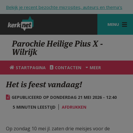
Overslaan en naar de inhoud gaan
Bekijk je recent bezochte microsites, auteurs en thema's
MENU
STARTPAGINA
Parochie Heilige Pius X -
Wilrijk
KERK
VIERINGEN
STARTPAGINA
CONTACTEN
MEER
SHOP
Het is feest vandaag!
ZOEKEN
GEPUBLICEERD OP DONDERDAG 21 MEI 2026 - 12:40
HULP
5 MINUTEN LEESTIJD
AFDRUKKEN
STARTPAGINA PORTAAL
MIJN PAROCHIE
Op zondag 10 mei jl. zaten drie meisjes voor de