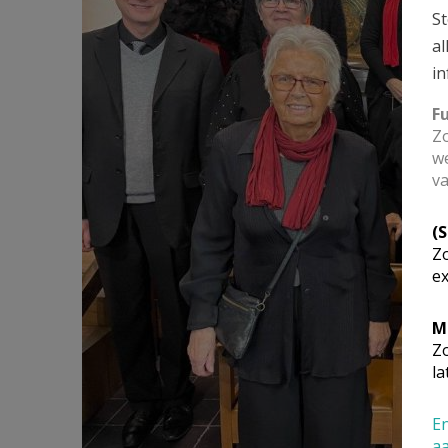
St
al
in
F
Zo
we
va
(
Zo
ex
M
Zo
la
En
a