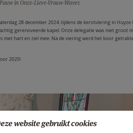
e Pauw in Onze-Lieve-Vrouw-Waver.
 zaterdag 28 december 2024. tijdens de kerstviering in Huyze
achtig gerenoveerde kapel. Onze delegatie was niet groot 
 met hart en ziel mee. Na de viering werd het koor getrakt
voor 2025!
eze website gebruikt cookies