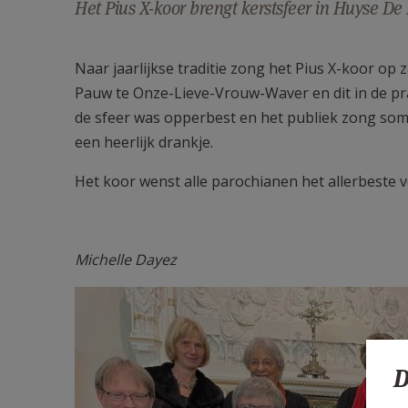
Het Pius X-koor brengt kerstsfeer in Huyse D
Naar jaarlijkse traditie zong het Pius X-koor op
Pauw te Onze-Lieve-Vrouw-Waver en dit in de pr
de sfeer was opperbest en het publiek zong soms
een heerlijk drankje.
Het koor wenst alle parochianen het allerbeste 
Mi
chel
le
Day
ez
D