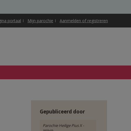
gina portaal
Mijn parochie
Aanmelden of registreren
Gepubliceerd door
Parochie Heilige Pius X -
Wilrijk