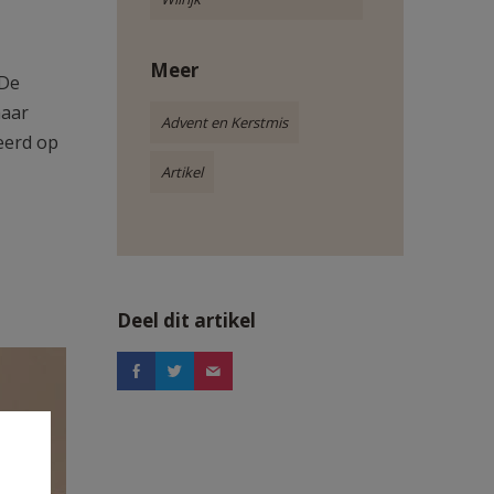
Meer
 De
maar
Advent en Kerstmis
eerd op
Artikel
Deel dit artikel