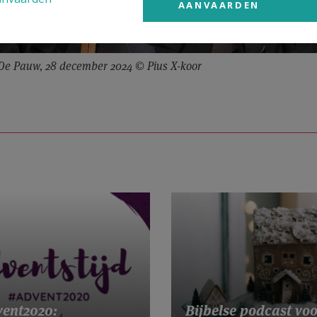
AANVAARDEN
e De Pauw, 28 december 2024 © Pius X-koor
ent2020:
Bijbelse podcast voo