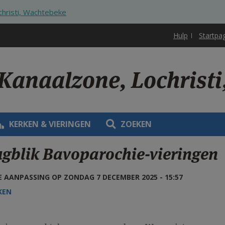
christi, Wachtebeke
Hulp
Startpa
 Kanaalzone, Lochrist
KERKEN & VIERINGEN
ZOEKEN
ugblik Bavoparochie-vieringen
 AANPASSING OP ZONDAG 7 DECEMBER 2025 - 15:57
KEN