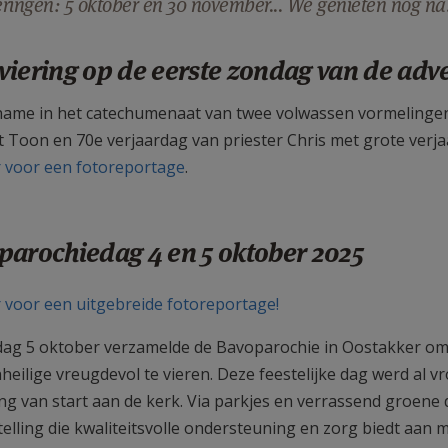
ringen: 5 oktober en 30 november... We genieten nog na
iering op de eerste zondag van de adv
ame in het catechumenaat van twee volwassen vormelingen,
t Toon en 70e verjaardag van priester Chris met grote verja
er voor een fotoreportage
.
parochiedag 4 en 5 oktober 2025
er voor een uitgebreide fotoreportage!
ag 5 oktober verzamelde de Bavoparochie in Oostakker om
heilige vreugdevol te vieren. Deze feestelijke dag werd al v
ng van start aan de kerk. Via parkjes en verrassend groene
telling die kwaliteitsvolle ondersteuning en zorg biedt aan