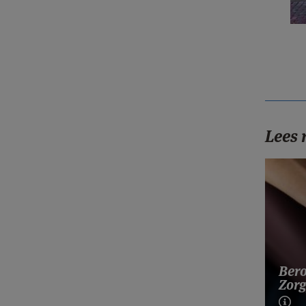
Lees
Bero
Zorg