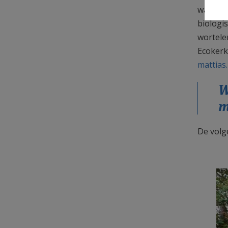
waren d
biologi
wortele
Ecokerk
mattias
W
m
De volg