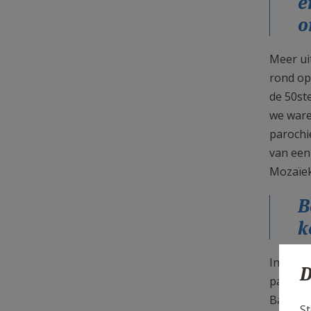
e
o
Meer ui
rond op
de 50st
we ware
parochi
van een
Mozaïek
B
k
In de k
D
pastora
Bavo-or
St