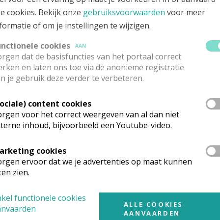
le cookies. Bekijk onze
gebruiksvoorwaarden
voor meer
amenwerking en eenheid over de gre
formatie of om je instellingen te wijzigen.
erschillende kerkplekken heen, was 
hema in de viering.
unctionele cookies
AAN
rgen dat de basisfuncties van het portaal correct
rken en laten ons toe via de anonieme registratie
d visueel uitgedrukt door de houten ankertjes die vanuit de
n je gebruik deze verder te verbeteren.
er waren gebracht en die tijdens de viering verbonden wer
gkoor van acolieten, kosters en lectoren van verschillende 
Sociale) content cookies
rking die de parochie voor ogen heeft. In zijn homilie benad
rgen voor het correct weergeven van al dan niet
terne inhoud, bijvoorbeeld een Youtube-video.
parochie op geregelde tijdstippen samenkomen om elkaar te
t werkjaar, zullen we dat vier keer per jaar doen. De Kerk s
arketing cookies
ijk dat we die als parochie eensgezind tegemoet treden.
rgen ervoor dat we je advertenties op maat kunnen
ten zien.
o blijven we samen hoopvol bouwen 
oekomst van onze geloofsgemeensch
kel functionele cookies
ALLE COOKIES
anvaarden
AANVAARDEN
iering konden de parochianen genieten van een gezellige bab