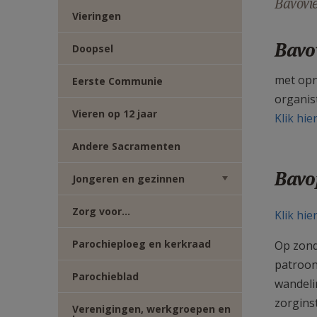
Bavovie
TWITTER
DEEL
Vieringen
Bavov
VIA
Doopsel
met opn
Eerste Communie
E-
organis
Vieren op 12 jaar
MAIL
Klik hi
Andere Sacramenten
Bavo
Jongeren en gezinnen
Zorg voor...
Klik hi
Parochieploeg en kerkraad
Op zond
patroon
Parochieblad
wandeli
zorgins
Verenigingen, werkgroepen en