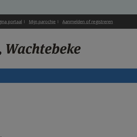
gina portaal
Mijn parochie
Aanmelden of registreren
i, Wachtebeke