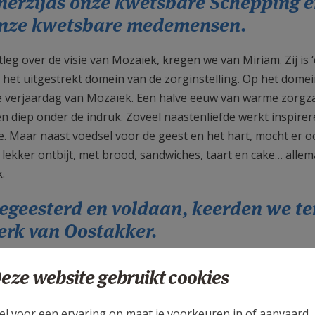
nerzijds onze kwetsbare Schepping e
nze kwetsbare medemensen.
tleg over de visie van Mozaïek, kregen we van Miriam. Zij is
 het uitgestrekt domein van de zorginstelling. Op het dome
e verjaardag van Mozaïek. Een halve eeuw van warme zorg
n diep onder de indruk. Zoveel naastenliefde werkt inspir
e. Maar naast voedsel voor de geest en het hart, mocht er o
 lekker ontbijt, met brood, sandwiches, taart en cake… alle
.
egeesterd en voldaan, keerden we te
erk van Oostakker.
erk werden we hartelijk verwelkomd door de leden van de Bav
eze website gebruikt cookies
alcoördinator Petra in het bijzonder de aandacht op de a
kest. Hun muzikale inbreng gaf de eucharistieviering extra 
el voor een ervaring op maat je voorkeuren in of aanvaard