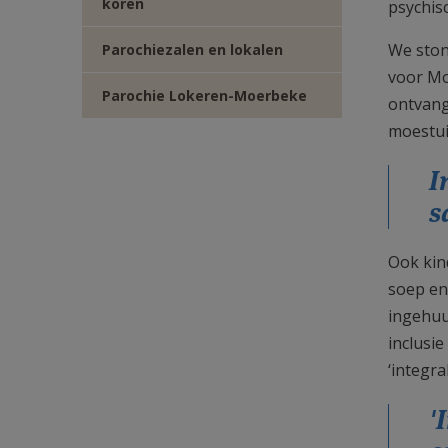
koren
psychis
We ston
Parochiezalen en lokalen
voor Mo
Parochie Lokeren-Moerbeke
ontvange
moestui
I
s
Ook kin
soep en
ingehuu
inclusi
‘integra
'