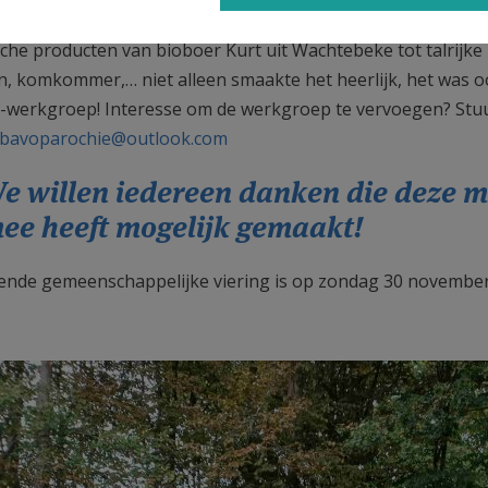
e dag voordien bereid tijdens de Ecokerk-workshop. Onze vr
sche producten van bioboer Kurt uit Wachtebeke tot talrijke 
n, komkommer,… niet alleen smaakte het heerlijk, het was oo
-werkgroep! Interesse om de werkgroep te vervoegen? Stuu
.bavoparochie@outlook.com
e willen iedereen danken die deze 
ee heeft mogelijk gemaakt!
ende gemeenschappelijke viering is op zondag 30 november o