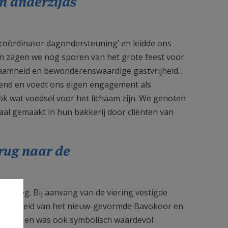
n anderzijds
 ‘coördinator dagondersteuning’ en leidde ons
in zagen we nog sporen van het grote feest voor
zaamheid en bewonderenswaardige gastvrijheid…
erend en voedt ons eigen engagement als
ok wat voedsel voor het lichaam zijn. We genoten
maal gemaakt in hun bakkerij door cliënten van
rug naar de
oploeg. Bij aanvang van de viering vestigde
anwezigheid van het nieuw-gevormde Bavokoor en
luister en was ook symbolisch waardevol.