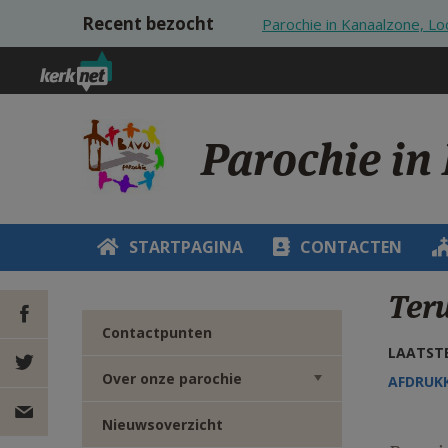
Overslaan en naar de inhoud gaan
Recent bezocht
Parochie in Kanaalzone, Lo
Parochie in
STARTPAGINA
CONTACTEN
Ter
Contactpunten
LAATSTE
DEEL OP
Over onze parochie
AFDRUK
FACEBOOK
DEEL OP
Nieuwsoverzicht