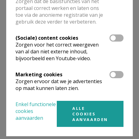
Zorgen dat de basisfuncties van het
de details voor het adres van de kerk, alsook een lijst met
portaal correct werken en laten ons
kerken in de buurt.
toe via de anonieme registratie van je
gebruik deze verder te verbeteren.
ALLE DETAILS TONEN
(Sociale) content cookies
Zorgen voor het correct weergeven
van al dan niet externe inhoud,
Omgeving
bijvoorbeeld een Youtube-video.
Niet gevonden wat je zocht? Hier vind je
Marketing cookies
Zorgen ervoor dat we je advertenties
links naar kerken, eventueel van andere
op maat kunnen laten zien.
organisaties, in de buurt.
Enkel functionele
Kerken in of nabij
Wommelgem
ALLE
cookies
COOKIES
aanvaarden
AANVAARDEN