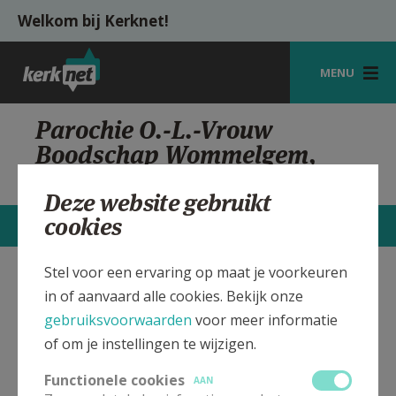
Overslaan en naar de inhoud gaan
Welkom bij Kerknet!
MENU
STARTPAGINA
Parochie O.-L.-Vrouw
Boodschap Wommelgem,
KERK
Kandonklaar
VIERINGEN
Deze website gebruikt
cookies
CONTACTEN
MEER
SHOP
ZOEKEN
Stel voor een ervaring op maat je voorkeuren
O.-L.-Vrouw Boodschap
Verbergen
in of aanvaard alle cookies. Bekijk onze
HULP
Parochiekerk Wommelgem,
gebruiksvoorwaarden
voor meer informatie
Kandonklaar
MIJN PAROCHIE
of om je instellingen te wijzigen.
AANMELDEN OF REGISTREREN
Functionele cookies
AAN
In deze kerk vinden geen weekendvieringen plaats. Bekijk