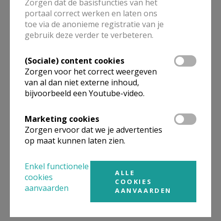
Zorgen dat de basisfuncties van het
kerken in de buurt.
portaal correct werken en laten ons
toe via de anonieme registratie van je
gebruik deze verder te verbeteren.
ALLE DETAILS TONEN
(Sociale) content cookies
Zorgen voor het correct weergeven
Omgeving
van al dan niet externe inhoud,
bijvoorbeeld een Youtube-video.
Niet gevonden wat je zocht? Hier vind je
Marketing cookies
links naar kerken, eventueel van andere
Zorgen ervoor dat we je advertenties
organisaties, in de buurt.
op maat kunnen laten zien.
Kerken in of nabij
Haacht - Haacht-
Enkel functionele
Station
ALLE
cookies
COOKIES
aanvaarden
AANVAARDEN