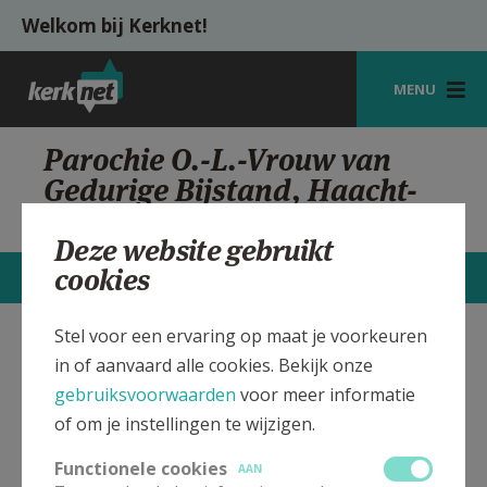
Overslaan en naar de inhoud gaan
Welkom bij Kerknet!
MENU
STARTPAGINA
Parochie O.-L.-Vrouw van
Gedurige Bijstand, Haacht-
KERK
Station
VIERINGEN
Deze website gebruikt
cookies
CONTACTEN
MEER
SHOP
ZOEKEN
Stel voor een ervaring op maat je voorkeuren
O.-L.-Vrouw van Gedurige
Verbergen
in of aanvaard alle cookies. Bekijk onze
HULP
Bijstand kerk Haacht-Station
gebruiksvoorwaarden
voor meer informatie
MIJN PAROCHIE
of om je instellingen te wijzigen.
Bekijk de details voor de weekendvieringen die doorgaan
AANMELDEN OF REGISTREREN
Functionele cookies
AAN
in deze kerk, het adres van de kerk, alsook een lijst met