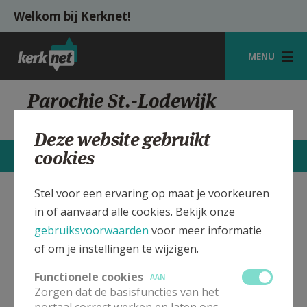
Overslaan en naar de inhoud gaan
Welkom bij Kerknet!
MENU
STARTPAGINA
Parochie St.-Lodewijk
Mortsel, Station
KERK
Deze website gebruikt
VIERINGEN
cookies
STARTPAGINA
CONTACTEN
MEER
SHOP
Stel voor een ervaring op maat je voorkeuren
St.-Lodewijk Parochiekerk
Verbergen
ZOEKEN
in of aanvaard alle cookies. Bekijk onze
Mortsel, Station
gebruiksvoorwaarden
voor meer informatie
HULP
of om je instellingen te wijzigen.
MIJN PAROCHIE
In deze kerk vinden geen weekendvieringen plaats. Bekijk
Functionele cookies
AAN
de details voor het adres van de kerk, alsook een lijst met
Zorgen dat de basisfuncties van het
AANMELDEN OF REGISTREREN
kerken in de buurt.
portaal correct werken en laten ons