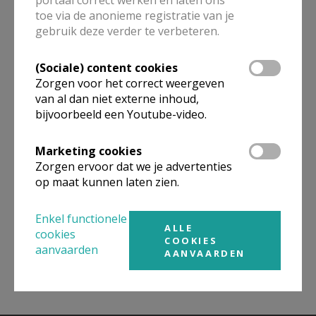
toe via de anonieme registratie van je
ALLE DETAILS TONEN
gebruik deze verder te verbeteren.
(Sociale) content cookies
Zorgen voor het correct weergeven
Omgeving
van al dan niet externe inhoud,
bijvoorbeeld een Youtube-video.
Niet gevonden wat je zocht? Hier vind je
Marketing cookies
links naar kerken, eventueel van andere
Zorgen ervoor dat we je advertenties
organisaties, in de buurt.
op maat kunnen laten zien.
Kerken in of nabij
Mortsel
Enkel functionele
ALLE
cookies
COOKIES
aanvaarden
AANVAARDEN