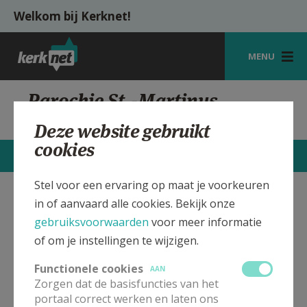
Overslaan en naar de inhoud gaan
Welkom bij Kerknet!
MENU
STARTPAGINA
Parochie St.-Martinus
Desselgem
KERK
Deze website gebruikt
cookies
VIERINGEN
STARTPAGINA
CONTACTEN
MEER
SHOP
Stel voor een ervaring op maat je voorkeuren
in of aanvaard alle cookies. Bekijk onze
St.-Martinus Kerk Desselgem
Verbergen
ZOEKEN
gebruiksvoorwaarden
voor meer informatie
HULP
of om je instellingen te wijzigen.
Bekijk de details voor de weekendvieringen die doorgaan
MIJN PAROCHIE
in deze kerk, het adres van de kerk, alsook een lijst met
Functionele cookies
AAN
kerken in de buurt.
Zorgen dat de basisfuncties van het
AANMELDEN OF REGISTREREN
portaal correct werken en laten ons