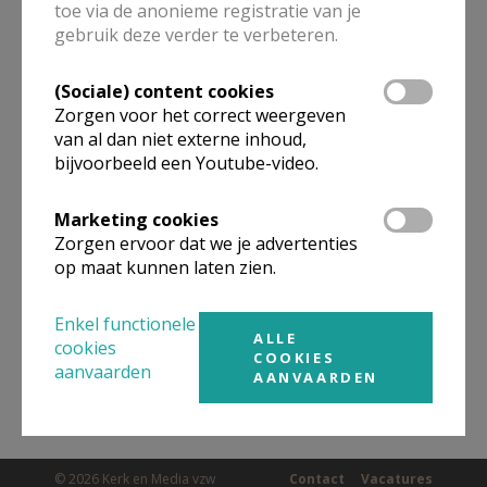
toe via de anonieme registratie van je
ALLE DETAILS TONEN
gebruik deze verder te verbeteren.
(Sociale) content cookies
Omgeving
Zorgen voor het correct weergeven
van al dan niet externe inhoud,
bijvoorbeeld een Youtube-video.
Niet gevonden wat je zocht? Hier vind je
links naar kerken, eventueel van andere
Marketing cookies
organisaties, in de buurt.
Zorgen ervoor dat we je advertenties
op maat kunnen laten zien.
Kerken in of nabij
DESSELGEM
Enkel functionele
ALLE
cookies
COOKIES
aanvaarden
AANVAARDEN
© 2026 Kerk en Media vzw
Contact
Vacatures