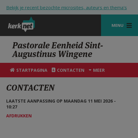
Overslaan en naar de inhoud gaan
Bekijk je recent bezochte microsites, auteurs en thema's
MENU
STARTPAGINA
Pastorale Eenheid Sint-
Augustinus Wingene
KERK
VIERINGEN
STARTPAGINA
CONTACTEN
MEER
SHOP
CONTACTEN
ZOEKEN
LAATSTE AANPASSING OP MAANDAG 11 MEI 2026 -
HULP
10:27
AFDRUKKEN
STARTPAGINA PORTAAL
MIJN PAROCHIE