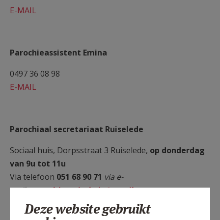
E-MAIL
Parochieassistent Emina
0497 36 08 98
E-MAIL
Parochiaal secretariaat Ruiselede
Sociaal huis, Dorpsstraat 3 Ruiselede,
op donderdag
van 9u tot 11u
Via telefoon
051 68 90 71
via e-
mail:
parochiesruiselede@gmail.com
Katrien Meuninck en André schepens zijn aanwezig
Deze website gebruikt