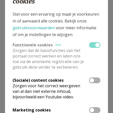
cookies
Vrijwilliger in onze parochiegemeenschap
Stel voor een ervaring op maat je voorkeuren
in of aanvaard alle cookies. Bekijk onze
Met veel plezier ontvangen we graag je gewaardeerde
gebruiksvoorwaarden
voor meer informatie
hulp als
misdienaar, koorlid, lector, bloemschikker,
of om je instellingen te wijzigen.
klusjeshulp, redacteur van het parochieblad,
doopcatechist, vormselcatechist, lid werkgroep
Functionele cookies
AAN
Zorgen dat de basisfuncties van het
Welzijnszorg en Broederlijk Delen,...
portaal correct werken en laten ons
toe via de anonieme registratie van je
gebruik deze verder te verbeteren.
Neem contact op met het parochiaal secretariaat
in Wingene of Ruiselede
(Sociale) content cookies
Zorgen voor het correct weergeven
van al dan niet externe inhoud,
bijvoorbeeld een Youtube-video.
Marketing cookies