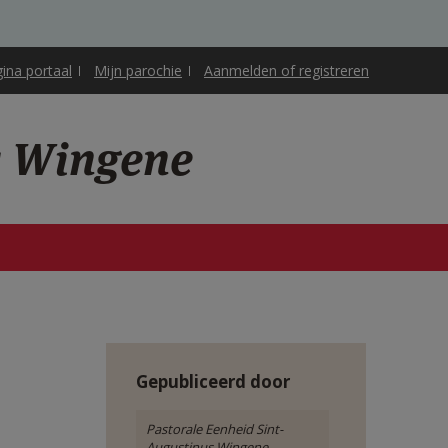
gina portaal
Mijn parochie
Aanmelden of registreren
s Wingene
Gepubliceerd door
Pastorale Eenheid Sint-
Augustinus Wingene