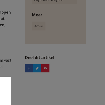
 dopen
Meer
aat
en,
Artikel
Deel dit artikel
um vast
l.