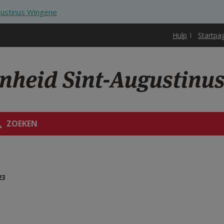
gustinus Wingene
Hulp
Startpa
enheid Sint-Augustinu
ZOEKEN
23