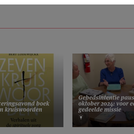
Gebedsintentie pau
eringsavond boek
oktober 2024: voor e
n kruiswoorden
gedeelde missie