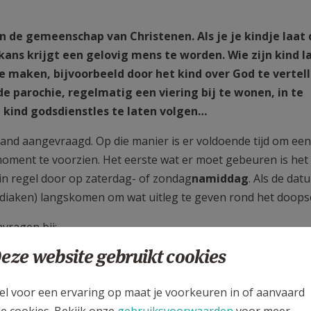
 de gemeenschap van Christenen. Als je je kindje laat
 kans krijgt een gelovig mens te worden. Wie zijn kind l
e maken, bijvoorbeeld door het kind over God te vertell
e parochie, regelmatig een viering bij te wonen, in te
 kind godsdienstles te laten volgen…
nd aangevraagd. Op die manier is er voldoende tijd om een
moment te voorzien. Het eerste wat er moet gebeuren is het
n regel door op zaterdag- of zondag
namiddag
. Als de dat
r/ diaken) langskomen om wat uitleg te geven rond het doopse
vragen bij:
eze website gebruikt cookies
el voor een ervaring op maat je voorkeuren in of aanvaard
le cookies. Bekijk onze
gebruiksvoorwaarden
voor meer