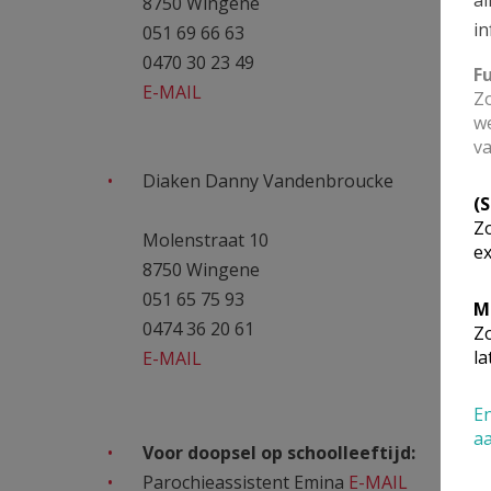
8750 Wingene
in
051 69 66 63
0470 30 23 49
F
E-MAIL
Zo
we
va
Diaken Danny Vandenbroucke
(
Zo
Molenstraat 10
ex
8750 Wingene
051 65 75 93
M
0474 36 20 61
Zo
la
E-MAIL
En
a
Voor doopsel op schoolleeftijd:
Parochieassistent Emina
E-MAIL