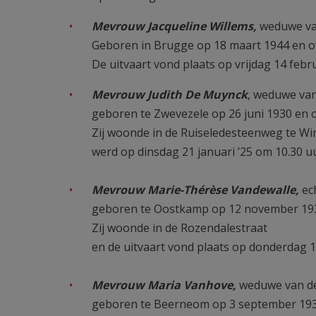
Mevrouw Jacqueline Willems,
weduwe van
Geboren in Brugge op 18 maart 1944 en ov
De uitvaart vond plaats op vrijdag 14 febr
Mevrouw Judith De Muynck
, weduwe van
geboren te Zwevezele op 26 juni 1930 en ov
Zij woonde in de Ruiseledesteenweg te W
werd op dinsdag 21 januari ’25 om 10.30 u
Mevrouw Marie-Thérèse Vandewalle,
ec
geboren te Oostkamp op 12 november 1930 
Zij woonde in de Rozendalestraat
en de uitvaart vond plaats op donderdag 1
Mevrouw Maria Vanhove,
weduwe van de
geboren te Beerneom op 3 september 1936