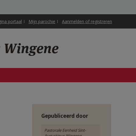
gina portaal
Mijn parochie
Aanmelden of registreren
s Wingene
Gepubliceerd door
Pastorale Eenheid Sint-
Augustinus Wingene