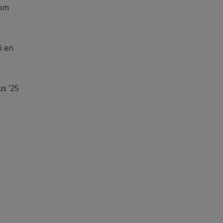
 om
6 en
s ’25