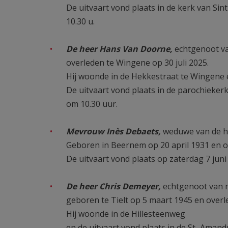
De uitvaart vond plaats in de kerk van S
10.30 u.
De heer Hans Van Doorne,
echtgenoot va
overleden te Wingene op 30 juli 2025.
Hij woonde in de Hekkestraat te Wingene 
De uitvaart vond plaats in de parochieke
om 10.30 uur.
Mevrouw Inès Debaets,
weduwe van de he
Geboren in Beernem op 20 april 1931 en o
De uitvaart vond plaats op zaterdag 7 juni
De heer Chris Demeyer,
echtgenoot van 
geboren te Tielt op 5 maart 1945 en overle
Hij woonde in de Hillesteenweg
en de uitvaart vond plaats in de St.-Ama