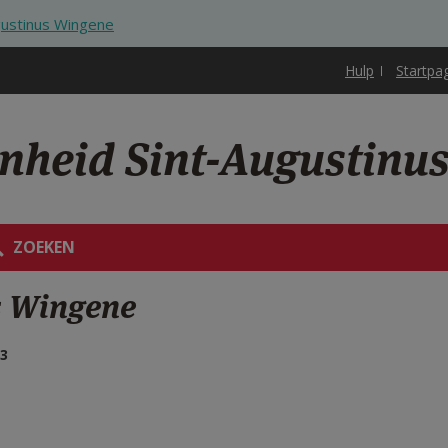
gustinus Wingene
Hulp
Startpa
enheid Sint-Augustinu
ZOEKEN
s Wingene
53