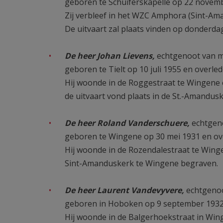
geboren te Schuiferskapelle op 22 novem
Zij verbleef in het WZC Amphora (Sint-Am
De uitvaart zal plaats vinden op donderd
De heer Johan Lievens,
echtgenoot van 
geboren te Tielt op 10 juli 1955 en overl
Hij woonde in de Roggestraat te Wingene
de uitvaart vond plaats in de St.-Amandu
De heer Roland Vanderschuere,
echtgen
geboren te Wingene op 30 mei 1931 en ove
Hij woonde in de Rozendalestraat te Win
Sint-Amanduskerk te Wingene begraven.
De heer Laurent Vandevyvere,
echtgeno
geboren in Hoboken op 9 september 1932 e
Hij woonde in de Balgerhoekstraat in Win