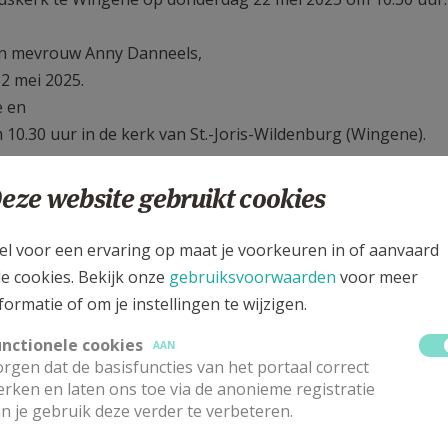
n mevrouw Anny Danneels,
2 mei 2025.
e en
 10.30 uur in de kerk van St.-Joris-Wildenburg (Wingene).
vrouw Malvina Desmet,
eze website gebruikt cookies
erleden in Wingene op 24 april 2025.
e Wingene en
el voor een ervaring op maat je voorkeuren in of aanvaard
ril 2025 om 10.30 uur in de St.-Amanduskerk te Wingene.
le cookies. Bekijk onze
gebruiksvoorwaarden
voor meer
formatie of om je instellingen te wijzigen.
mevrouw Cecile Vissers,
unctionele cookies
AAN
overleden in het wzc Amphora in Wingene op 1 april 2025.
rgen dat de basisfuncties van het portaal correct
nt-Joriskerk in Wingene.
rken en laten ons toe via de anonieme registratie
n je gebruik deze verder te verbeteren.
rouw Annie Puype,