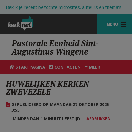
Overslaan en naar de inhoud gaan
Bekijk je recent bezochte microsites, auteurs en thema's
MENU
STARTPAGINA
Pastorale Eenheid Sint-
Augustinus Wingene
KERK
VIERINGEN
STARTPAGINA
CONTACTEN
MEER
SHOP
HUWELIJKEN KERKEN
ZWEVEZELE
ZOEKEN
HULP
GEPUBLICEERD OP MAANDAG 27 OKTOBER 2025 -
3:55
STARTPAGINA PORTAAL
MINDER DAN 1 MINUUT LEESTIJD
AFDRUKKEN
MIJN PAROCHIE