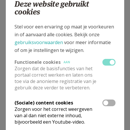
Deze website gebruikt
cookies
Gepubliceerd door
Stel voor een ervaring op maat je voorkeuren
Pastorale Eenheid Sint-Augustinus Wingene
in of aanvaard alle cookies. Bekijk onze
gebruiksvoorwaarden
voor meer informatie
Meer
of om je instellingen te wijzigen.
Functionele cookies
AAN
Artikel
Zorgen dat de basisfuncties van het
portaal correct werken en laten ons
toe via de anonieme registratie van je
gebruik deze verder te verbeteren.
Deel dit artikel
(Sociale) content cookies
Zorgen voor het correct weergeven
van al dan niet externe inhoud,
bijvoorbeeld een Youtube-video.