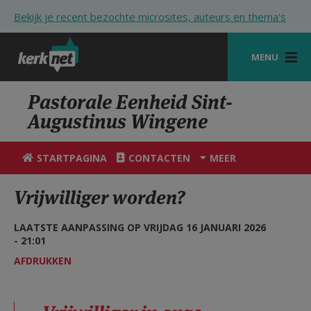
Overslaan en naar de inhoud gaan
Bekijk je recent bezochte microsites, auteurs en thema's
MENU
STARTPAGINA
Pastorale Eenheid Sint-
Augustinus Wingene
KERK
VIERINGEN
STARTPAGINA
CONTACTEN
MEER
SHOP
Vrijwilliger worden?
ZOEKEN
LAATSTE AANPASSING OP VRIJDAG 16 JANUARI 2026
HULP
- 21:01
AFDRUKKEN
STARTPAGINA PORTAAL
MIJN PAROCHIE