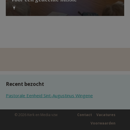
Recent bezocht
Pastorale Eenheid Sint-Augustinus Wingene
© 2026 Kerk en Media vzw
Contact
Vacatures
Voorwaarden