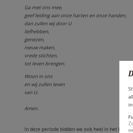
Ga met ons mee,
geef leiding aan onze harten en onze handen,
dan zullen wij door U
liefhebben,
genezen,
nieuw maken,
vrede stichten,
tot leven brengen.
D
Woon in ons
en wij zullen leven
St
van U.
al
in
Amen.
F
Zo
In deze periode bidden we ook heel in het bijzo
we