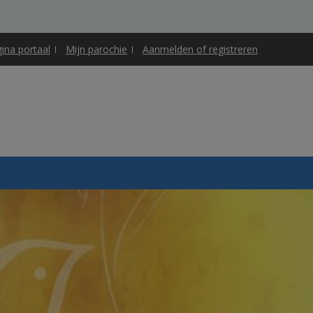
gina portaal
Mijn parochie
Aanmelden of registreren