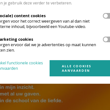
n je gebruik deze verder te verbeteren.
ees er meer over.
Sociale) content cookies
r deze 'ongewone smeekbeden tot de heilige Geest'?
rgen voor het correct weergeven van al dan niet
terne inhoud, bijvoorbeeld een Youtube-video.
arketing cookies
rgen ervoor dat we je advertenties op maat kunnen
ten zien.
kel functionele cookies
ALLE COOKIES
anvaarden
AANVAARDEN