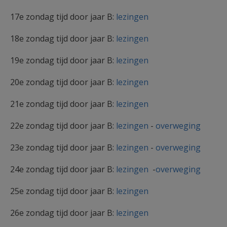
17e zondag tijd door jaar B:
lezingen
18e zondag tijd door jaar B:
lezingen
19e zondag tijd door jaar B:
lezingen
20e zondag tijd door jaar B:
lezingen
21e zondag tijd door jaar B:
lezingen
22e zondag tijd door jaar B:
lezingen
-
overweging
23e zondag tijd door jaar B:
lezingen
-
overweging
24e zondag tijd door jaar B:
lezingen
-
overweging
25e zondag tijd door jaar B:
lezingen
26e zondag tijd door jaar B:
lezingen