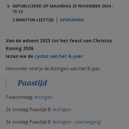
AANMELDEN OF REGISTREREN
GEPUBLICEERD OP MAANDAG 25 NOVEMBER 2024 -
15:12
2 MINUTEN LEESTIJD
AFDRUKKEN
Van de advent 2025 tot het feest van Christus
Koning 2026
lezen we de
cyclus van het A-jaar.
Hieronder vind je de lezingen van het B jaar.
Paastijd
Paaszondag:
lezingen
2e zondag Paastijd B:
lezingen
3e zondag Paastijd B:
lezingen
-
overweging