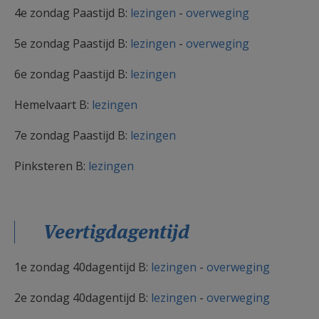
4e zondag Paastijd B:
lezingen
-
overweging
5e zondag Paastijd B:
lezingen
-
overweging
6e zondag Paastijd B:
lezingen
Hemelvaart B:
lezingen
7e zondag Paastijd B:
lezingen
Pinksteren B:
lezingen
Veertigdagentijd
1e zondag 40dagentijd B:
lezingen
-
overweging
2e zondag 40dagentijd B:
lezingen
-
overweging