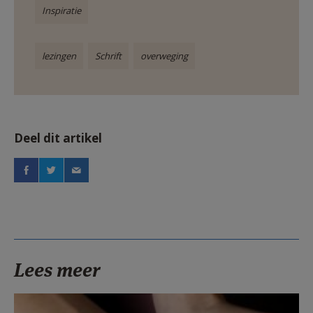
Inspiratie
lezingen
Schrift
overweging
Deel dit artikel
Lees meer