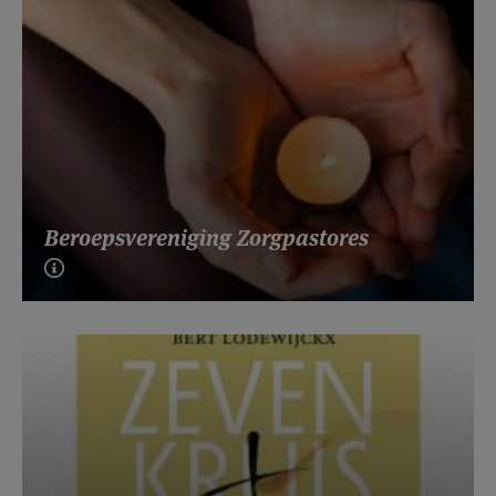
Beroepsvereniging Zorgpastores