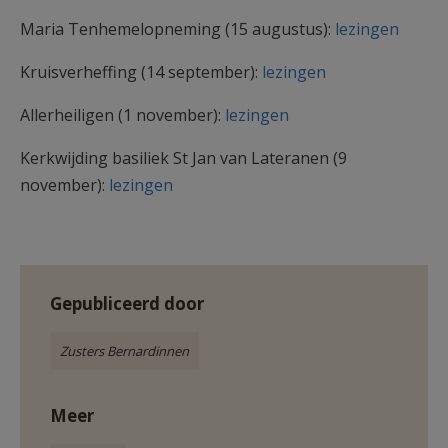
Maria Tenhemelopneming (15 augustus):
lezingen
Kruisverheffing (14 september):
lezingen
Allerheiligen (1 november):
lezingen
Kerkwijding basiliek St Jan van Lateranen (9
november):
lezingen
Gepubliceerd door
Zusters Bernardinnen
Meer