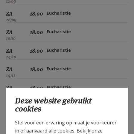
12/09
ZA
18.00
Eucharistie
26/09
ZA
18.00
Eucharistie
10/10
ZA
18.00
Eucharistie
24/10
ZA
18.00
Eucharistie
14/11
ZA
18.00
Eucharistie
28/11
Deze website gebruikt
ZA
18.00
Eucharistie
cookies
12/12
Stel voor een ervaring op maat je voorkeuren
ZA
18.00
Eucharistie
in of aanvaard alle cookies. Bekijk onze
26/12