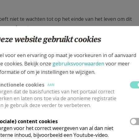
ft niet te wachten tot op het einde van het leven om dit
meermaals ontvangen.
eze website gebruikt cookies
tijde beroep gedaan worden op een van de priesters voo
el voor een ervaring op maat je voorkeuren in of aanvaard
le cookies. Bekijk onze
gebruiksvoorwaarden
voor meer
 de parochiefoon: 0470 10 51 23 of het secretariaat 053 8
formatie of om je instellingen te wijzigen.
rkfabriek.burst@telenet.be
- 053 41 45 71 - 0474 69 29 16
unctionele cookies
AAN
rgen dat de basisfuncties van het portaal correct
rken en laten ons toe via de anonieme registratie
sterven, werd hem of haar door een priester het zogenaa
n je gebruik deze verder te verbeteren.
an de stervende gevraagd zijn zonden te belijden, om vergiffe
en naar het leven na de dood. Als teken van die tocht werd d
Sociale) content cookies
n diende de stervende ook voor het laatst de communie toe, 
rgen voor het correct weergeven van al dan niet
 reden viaticum heette. In veel gevallen maakte de persoon
terne inhoud, bijvoorbeeld een Youtube-video.