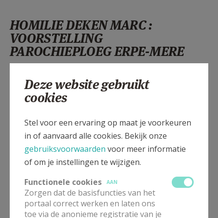
HOMILIE DEKEN MARC :
VOORSTELLING
PAROCHIEPLOEG ERPE-MERE
Bij uw volgende vakantie, u mag er al eens van
Deze website gebruikt
dromen, moet u eens de kathedraal van Chartres in
cookies
Frankrijk bezoeken: één van de mooiste kathedralen
van West-Europa. Boven het zuidportaal zijn er 4
Stel voor een ervaring op maat je voorkeuren
schitterende glasramen.
in of aanvaard alle cookies. Bekijk onze
Vier grote profeten uit het Oude Testament zijn er
gebruiksvoorwaarden
voor meer informatie
op afgebeeld. En op hun schouders dragen zij ieder
of om je instellingen te wijzigen.
één van de vier evangelisten. Mattheüs zit op de
Functionele cookies
AAN
schouders van de profeet Jesaja. Lucas zit op de
Zorgen dat de basisfuncties van het
schouders van Jeremia. Johannes op de schouders
portaal correct werken en laten ons
van Ezechiël en Marcus op die van de profeet Daniël.
toe via de anonieme registratie van je