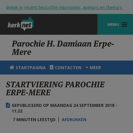
Overslaan en naar de inhoud gaan
Bekijk je recent bezochte microsites, auteurs en thema's
MENU
STARTPAGINA
Parochie H. Damiaan Erpe-
Mere
KERK
VIERINGEN
STARTPAGINA
CONTACTEN
MEER
SHOP
STARTVIERING PAROCHIE
ERPE-MERE
ZOEKEN
HULP
GEPUBLICEERD OP MAANDAG 24 SEPTEMBER 2018 -
11:22
STARTPAGINA PORTAAL
7 MINUTEN LEESTIJD
AFDRUKKEN
MIJN PAROCHIE