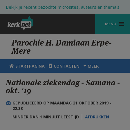
Overslaan en naar de inhoud gaan
Bekijk je recent bezochte microsites, auteurs en thema's
MENU
STARTPAGINA
Parochie H. Damiaan Erpe-
Mere
KERK
VIERINGEN
STARTPAGINA
CONTACTEN
MEER
SHOP
Nationale ziekendag - Samana -
okt. '19
ZOEKEN
HULP
GEPUBLICEERD OP MAANDAG 21 OKTOBER 2019 -
22:33
STARTPAGINA PORTAAL
MINDER DAN 1 MINUUT LEESTIJD
AFDRUKKEN
MIJN PAROCHIE