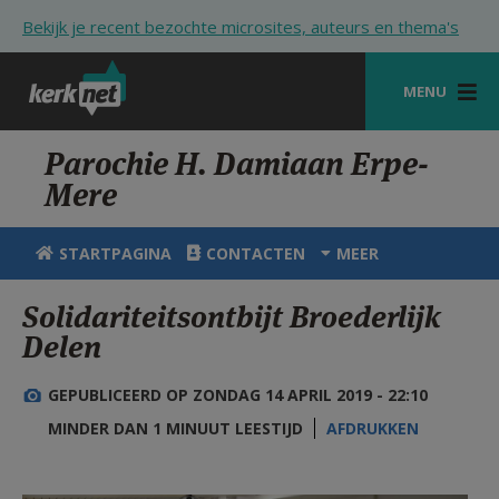
Overslaan en naar de inhoud gaan
Bekijk je recent bezochte microsites, auteurs en thema's
MENU
STARTPAGINA
Parochie H. Damiaan Erpe-
Mere
KERK
VIERINGEN
STARTPAGINA
CONTACTEN
MEER
SHOP
Solidariteitsontbijt Broederlijk
Delen
ZOEKEN
HULP
GEPUBLICEERD OP ZONDAG 14 APRIL 2019 - 22:10
MINDER DAN 1 MINUUT LEESTIJD
AFDRUKKEN
STARTPAGINA PORTAAL
MIJN PAROCHIE