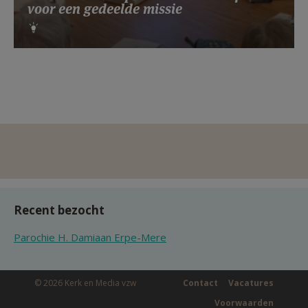
voor een gedeelde missie
Recent bezocht
Parochie H. Damiaan Erpe-Mere
© 2026 Kerk en Media vzw
Contact
Vacatures
Voorwaarden