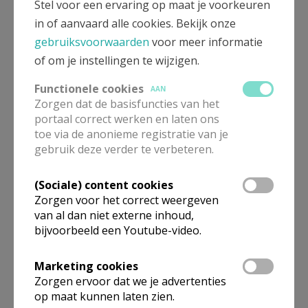
Stel voor een ervaring op maat je voorkeuren
in of aanvaard alle cookies. Bekijk onze
gebruiksvoorwaarden
voor meer informatie
of om je instellingen te wijzigen.
Functionele cookies
AAN
Zorgen dat de basisfuncties van het
portaal correct werken en laten ons
toe via de anonieme registratie van je
gebruik deze verder te verbeteren.
Uitnodiging Sint-Elooi 2025
(Sociale) content cookies
Zorgen voor het correct weergeven
van al dan niet externe inhoud,
Gepubliceerd door
bijvoorbeeld een Youtube-video.
Parochie H. Damiaan Erpe-Mere
Marketing cookies
Zorgen ervoor dat we je advertenties
op maat kunnen laten zien.
Meer