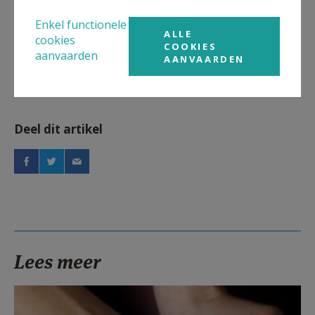
Enkel functionele
Artikel
ALLE
cookies
COOKIES
aanvaarden
AANVAARDEN
Deel dit artikel
Lees meer