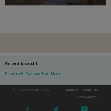
Recent bezocht
Parochie H. Damiaan Erpe-Mere
© 2026 Kerk en Media vzw
Contact
Vacatures
Voorwaarden