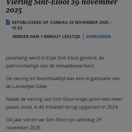
Viering Sint-Elooi 29 november
AANMELDEN OF REGISTREREN
2025
GEPUBLICEERD OP ZONDAG 23 NOVEMBER 2025 -
15:32
MINDER DAN 1 MINUUT LEESTIJD
AFDRUKKEN
Jarenlang werd in Erpe Sint-Elooi gevierd, de
patroonheilige van de metaalbewerkers.
De viering en feestmaaltijd was een organisatie van
de Landelijke Gilde.
Nadat de viering van Sint-Elooi enige jaren niet meer
plaats vond, is dit initiatief terug opgestart in 2024.
Dit jaar vieren we Sint-Elooi op zaterdag 29
november 2025.