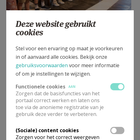
Deze website gebruikt
EC Erondegem 2023
cookies
Stel voor een ervaring op maat je voorkeuren
in of aanvaard alle cookies. Bekijk onze
Gepubliceerd door
gebruiksvoorwaarden
voor meer informatie
Parochie H. Damiaan Erpe-Mere
of om je instellingen te wijzigen.
Functionele cookies
AAN
Meer
Zorgen dat de basisfuncties van het
portaal correct werken en laten ons
toe via de anonieme registratie van je
Fotoreportage
gebruik deze verder te verbeteren.
(Sociale) content cookies
Zorgen voor het correct weergeven