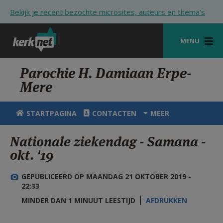
Overslaan en naar de inhoud gaan
Bekijk je recent bezochte microsites, auteurs en thema's
MENU
STARTPAGINA
Parochie H. Damiaan Erpe-
Mere
KERK
VIERINGEN
STARTPAGINA
CONTACTEN
MEER
SHOP
Nationale ziekendag - Samana -
okt. '19
ZOEKEN
HULP
GEPUBLICEERD OP MAANDAG 21 OKTOBER 2019 -
22:33
STARTPAGINA PORTAAL
MINDER DAN 1 MINUUT LEESTIJD
AFDRUKKEN
MIJN PAROCHIE