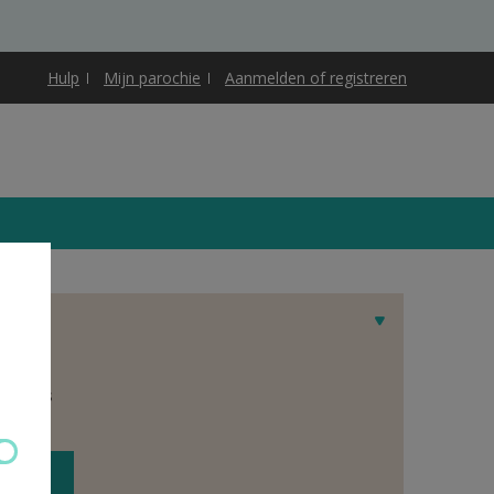
Hulp
Mijn parochie
Aanmelden of registreren
et adres