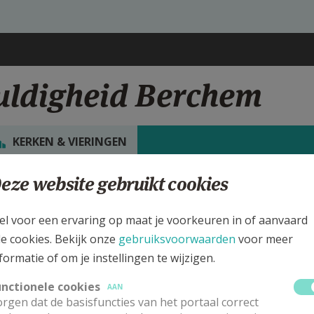
vuldigheid Berchem
KERKEN & VIERINGEN
eze website gebruikt cookies
rgen
. Drievuldigheid Parochiekerk Berchem
el voor een ervaring op maat je voorkeuren in of aanvaard
le cookies. Bekijk onze
gebruiksvoorwaarden
voor meer
ijk de details voor de weekendvieringen die doorgaan in deze kerk, h
formatie of om je instellingen te wijzigen.
 de kerk, alsook een lijst met kerken in de buurt.
unctionele cookies
AAN
rgen dat de basisfuncties van het portaal correct
ALLE DETAILS TONEN