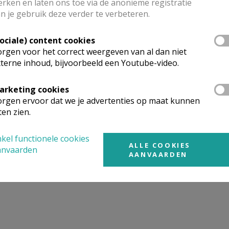
rken en laten ons toe via de anonieme registratie
n je gebruik deze verder te verbeteren.
mgeving
Sociale) content cookies
rgen voor het correct weergeven van al dan niet
terne inhoud, bijvoorbeeld een Youtube-video.
t gevonden wat je zocht? Hier vind je links naar kerken, eve
urt.
arketing cookies
rgen ervoor dat we je advertenties op maat kunnen
rken in of nabij
Berchem
ten zien.
kel functionele cookies
ALLE COOKIES
anvaarden
AANVAARDEN