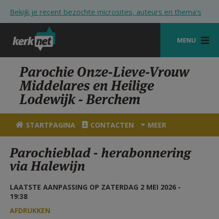
Overslaan en naar de inhoud gaan
Bekijk je recent bezochte microsites, auteurs en thema's
MENU
STARTPAGINA
Parochie Onze-Lieve-Vrouw
Middelares en Heilige
KERK
Lodewijk - Berchem
VIERINGEN
STARTPAGINA
CONTACTEN
MEER
SHOP
Parochieblad - herabonnering
ZOEKEN
via Halewijn
HULP
LAATSTE AANPASSING OP ZATERDAG 2 MEI 2026 -
STARTPAGINA PORTAAL
19:38
MIJN PAROCHIE
AFDRUKKEN