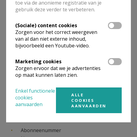
Hoe uw klacht melden?
toe via de anonieme registratie van je
gebruik deze verder te verbeteren.
De snelste weg is
via
www.kerkenleven.be/nietontvangen
. Vul het
(Sociale) content cookies
online formulier in en verzendt het. Vervolgens
Zorgen voor het correct weergeven
komt het bij Halewijn terecht. Zij sturen u een
van al dan niet externe inhoud,
bijvoorbeeld een Youtube-video.
nummer na en dienen een klacht in bij BPOST.
Een
mail naar
nietontvangen@kerknet.be
Marketing cookies
kan ook. Bezorg dan uw adresgegevens en het
Zorgen ervoor dat we je advertenties
abonneenummer (de 8 cijfers die boven uw
op maat kunnen laten zien.
adres staan afgedrukt).
Geen internet? Geen probleem, u kunt ook
Enkel functionele
ALLE
rechtstreeks telefoneren naar de dienst
cookies
COOKIES
Parochiebladen op het nummer 03 210 08 30
.
aanvaarden
AANVAARDEN
Welke gegevens moet u meedelen?
Abonneenummer