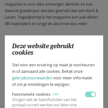
magazine is voor elke ontvanger identiek en kan
daarom goedkoper worden gedrukt dan een Kerk &
Leven. Tegelijkertijd is het magazine een pak dikker
(80 bladzijden) en krijgt de abonnee dus méér.
Geen blad op donderdag in de
brievenbus?
Deze website gebruikt
cookies
Kerk & Leven
wordt uitgereikt tussen dinsdag en
donderdag. We weten vooraf niet op welke dag de
Stel voor een ervaring op maat je voorkeuren
uitreiking van uw krant gebeurt. Het moment van
in of aanvaard alle cookies. Bekijk onze
uitreiking kan ook van week tot week verschillen.
gebruiksvoorwaarden
voor meer informatie
of om je instellingen te wijzigen.
Heeft u op donderdag uw vertrouwde weekblad nog
niet ontvangen, meld het zo snel mogelijk aan
Functionele cookies
AAN
Halewijn, uitgever van Kerk & Leven.
Zorgen dat de basisfuncties van het
portaal correct werken en laten ons