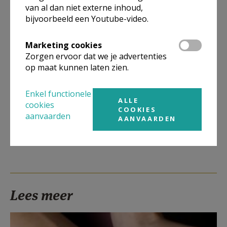
van al dan niet externe inhoud,
concrete leven als christen midden in een
bijvoorbeeld een Youtube-video.
geseculariseerde, multiculturele en diverse
maatschappij.
Marketing cookies
CCV zet in op verbinding en laat zich vanuit de
Zorgen ervoor dat we je advertenties
op maat kunnen laten zien.
interlevensbeschouwelijke dialoog uitdagen om
verder taal te geven aan de eigen identiteit en
Enkel functionele
cultuur.
ALLE
cookies
COOKIES
aanvaarden
Verken het aanbod
AANVAARDEN
Lees meer