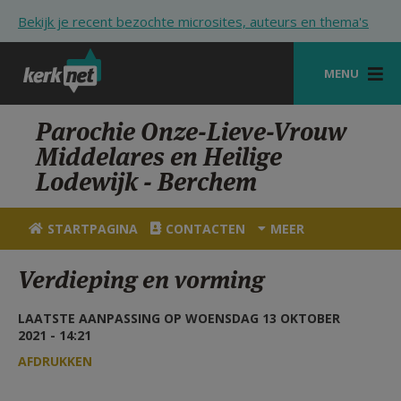
Overslaan en naar de inhoud gaan
Bekijk je recent bezochte microsites, auteurs en thema's
MENU
STARTPAGINA
Parochie Onze-Lieve-Vrouw
Middelares en Heilige
KERK
Lodewijk - Berchem
VIERINGEN
STARTPAGINA
CONTACTEN
MEER
SHOP
Verdieping en vorming
ZOEKEN
HULP
LAATSTE AANPASSING OP WOENSDAG 13 OKTOBER
2021 - 14:21
STARTPAGINA PORTAAL
AFDRUKKEN
MIJN PAROCHIE