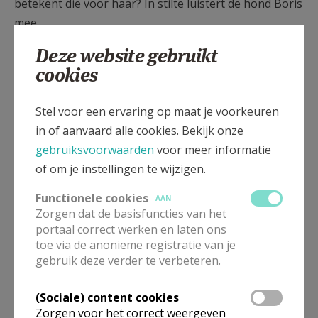
betekent die voor haar? In stilte luistert de hond Boris
mee.
Deze website gebruikt
Vorming
cookies
CCV Antwerpen is de vormingsdienst van het bisdom
Stel voor een ervaring op maat je voorkeuren
Antwerpen.
in of aanvaard alle cookies. Bekijk onze
CCV wil de bijbels-christelijke geloofstraditie
gebruiksvoorwaarden
voor meer informatie
ontsluiten in zijn vele dimensies
of om je instellingen te wijzigen.
CCV ondersteunt door vorming en begeleiding
Functionele cookies
AAN
mensen en groepen bij hun concreet
Zorgen dat de basisfuncties van het
engagement in kerk en samenleving en in hun
portaal correct werken en laten ons
persoonlijke geloofsweg.
toe via de anonieme registratie van je
CCV biedt aan het brede publiek de kans om
gebruik deze verder te verbeteren.
kennis te maken met het geloof en de
(Sociale) content cookies
christelijke traditie en zet in op verdieping met
Zorgen voor het correct weergeven
betrekking tot christendom, kerk en het