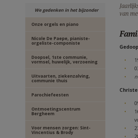
Jaarlij
We gedenken in het bijzonder
van me
Onze orgels en piano
Fami
Nicole De Paepe, pianiste-
orgeliste-componiste
Gedoop
Doopsel, 1ste communie,
1
vormsel, huwelijk, verzoening
0
Uitvaarten, ziekenzalving,
n
communie thuis
Christe
Parochiefeesten
0
Ontmoetingscentrum
1
Bergheem
v
Voor mensen zorgen: Sint-
2
Vincentius & Brody
2