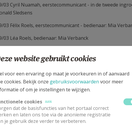
9/03 Cyril Nuamah, eerstecommunicant - in de tweede ingro
onald Sledsens
9/03 Félix Roels, eerstecommunicant - bedienaar: Mia Verba
9/03 Léa Roels, bedienaar: Mia Verbanck
9/03 Alice Geurts, eerstecommunicant - bedienaar: Mia Verb
eze website gebruikt cookies
9/03 Chloé Geurts, bedienaar: Mia Verbanck
el voor een ervaring op maat je voorkeuren in of aanvaard
5/06 Nolan Comheeke - bedienaar: Mia Verbanck
le cookies. Bekijk onze
gebruiksvoorwaarden
voor meer
9/06 Loic Vyncke - bedienaar: Mia Verbanck
formatie of om je instellingen te wijzigen.
4/08 Vic Van Hove - bedienaar: Mia Verbanck
unctionele cookies
AAN
rgen dat de basisfuncties van het portaal correct
rken en laten ons toe via de anonieme registratie
 communie
n je gebruik deze verder te verbeteren.
 45 eerstecommunicanten