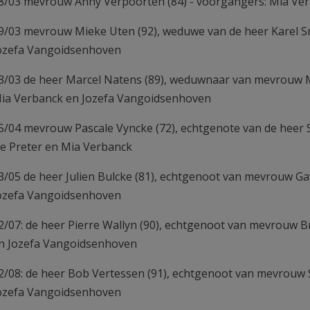
8/03 mevrouw Anny Verpoorten (84) - voorgangers: Mia Ve
9/03 mevrouw Mieke Uten (92), weduwe van de heer Karel S
ozefa Vangoidsenhoven
3/03 de heer Marcel Natens (89), weduwnaar van mevrouw M
ia Verbanck en Jozefa Vangoidsenhoven
5/04 mevrouw Pascale Vyncke (72), echtgenote van de heer
e Preter en Mia Verbanck
3/05 de heer Julien Bulcke (81), echtgenoot van mevrouw Ga
ozefa Vangoidsenhoven
2/07: de heer Pierre Wallyn (90), echtgenoot van mevrouw B
n Jozefa Vangoidsenhoven
2/08: de heer Bob Vertessen (91), echtgenoot van mevrouw
ozefa Vangoidsenhoven