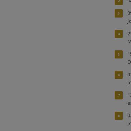
0
0
J
2
M
1
D
0
J
1
e
0
J