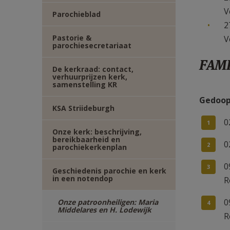
V
Parochieblad
2
Pastorie &
V
parochiesecretariaat
FAMI
De kerkraad: contact,
verhuurprijzen kerk,
samenstelling KR
Gedoop
KSA Striideburgh
0
Onze kerk: beschrijving,
bereikbaarheid en
0
parochiekerkenplan
0
Geschiedenis parochie en kerk
in een notendop
R
0
Onze patroonheiligen: Maria
Middelares en H. Lodewijk
R