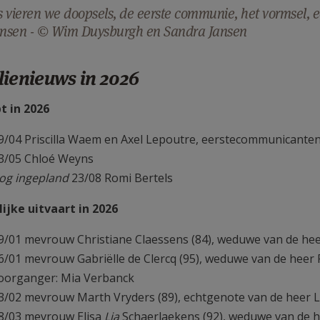
ks vieren we doopsels, de eerste communie, het vormsel,
nsen - © Wim Duysburgh en Sandra Jansen
lienieuws in 2026
t in 2026
9/04 Priscilla Waem en Axel Lepoutre, eerstecommunicante
3/05 Chloé Weyns
og ingepland
23/08 Romi Bertels
lijke uitvaart in 2026
9/01 mevrouw Christiane Claessens (84), weduwe van de he
6/01 mevrouw Gabriëlle de Clercq (95), weduwe van de heer 
oorganger: Mia Verbanck
3/02 mevrouw Marth Vryders (89), echtgenote van de heer 
8/03 mevrouw Elisa
Lia
Schaerlaekens (92), weduwe van de 