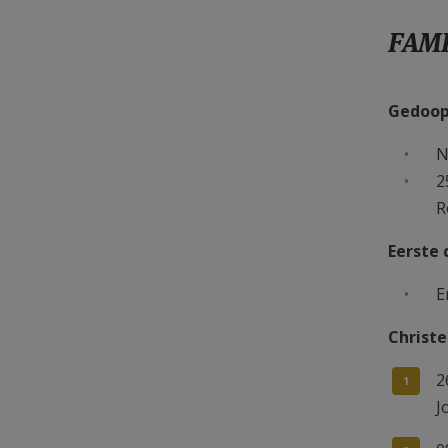
FAMI
Gedoopt
N
2
R
Eerste
E
Christe
2
J