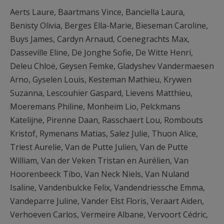
Aerts Laure, Baartmans Vince, Banciella Laura,
Benisty Olivia, Berges Ella-Marie, Bieseman Caroline,
Buys James, Cardyn Arnaud, Coenegrachts Max,
Dasseville Eline, De Jonghe Sofie, De Witte Henri,
Deleu Chloë, Geysen Femke, Gladyshev Vandermaesen
Arno, Gyselen Louis, Kesteman Mathieu, Krywen
Suzanna, Lescouhier Gaspard, Lievens Matthieu,
Moeremans Philine, Monheim Lio, Pelckmans
Katelijne, Pirenne Daan, Rasschaert Lou, Rombouts
Kristof, Rymenans Matias, Salez Julie, Thuon Alice,
Triest Aurelie, Van de Putte Julien, Van de Putte
William, Van der Veken Tristan en Aurélien, Van
Hoorenbeeck Tibo, Van Neck Niels, Van Nuland
Isaline, Vandenbulcke Felix, Vandendriessche Emma,
Vandeparre Juline, Vander Elst Floris, Veraart Aiden,
Verhoeven Carlos, Vermeire Albane, Vervoort Cédric,