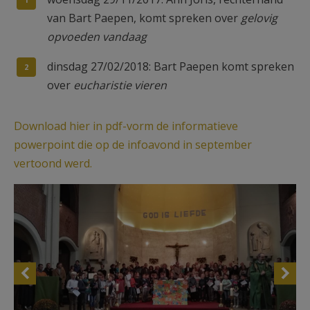
van Bart Paepen, komt spreken over
gelovig
opvoeden vandaag
dinsdag 27/02/2018: Bart Paepen komt spreken
over
eucharistie vieren
Download hier in pdf-vorm de informatieve
powerpoint die op de infoavond in september
vertoond werd.