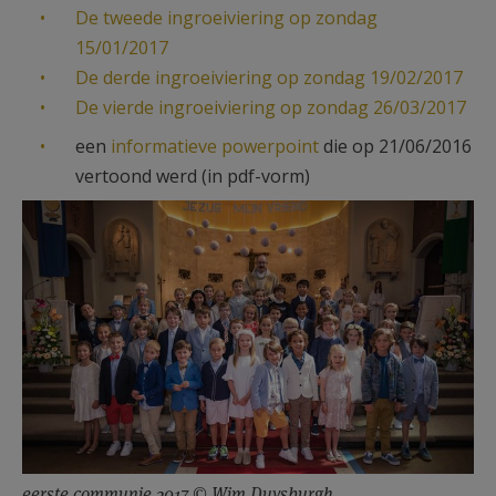
De tweede ingroeiviering op zondag
15/01/2017
De derde ingroeiviering op zondag 19/02/2017
De vierde ingroeiviering op zondag 26/03/2017
een
informatieve powerpoint
die op 21/06/2016
vertoond werd (in pdf-vorm)
eerste communie 2017 © Wim Duysburgh