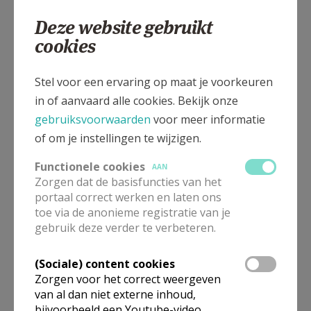
gaat beginnen. Samen met de kinderen verkennen we
Deze website gebruikt
het gebouw en alles wat nodig is voor een viering. We
cookies
vertrekken aan de maquette, bekijken daarna alles
wat er te zien is op het hoogkoor, brengen een
Stel voor een ervaring op maat je voorkeuren
bezoek aan de sacristie, gang langs de glasramen en
in of aanvaard alle cookies. Bekijk onze
de kruisweg en eindigen in de week- en doopkapel.
gebruiksvoorwaarden
voor meer informatie
Het zal u niet verbazen dat die kleedkamer en de
of om je instellingen te wijzigen.
klokken op hen de grootste indruk maken.
Functionele cookies
AAN
Uiteraard gebeurt dat bezoek in interactie met de
Zorgen dat de basisfuncties van het
kinderen, in de vorm van vraag en antwoord, en is er
portaal correct werken en laten ons
dus veel ruimte voor eigen inbreng. Kinderen hebben
toe via de anonieme registratie van je
gebruik deze verder te verbeteren.
een bijzondere opmerkingsgave en kunnen
verrassend uit de hoek komen! Zoals dat jongetje dat
(Sociale) content cookies
Christus Koning
spontaan
de Koning van de Liefde
Zorgen voor het correct weergeven
noemde!
van al dan niet externe inhoud,
bijvoorbeeld een Youtube-video.