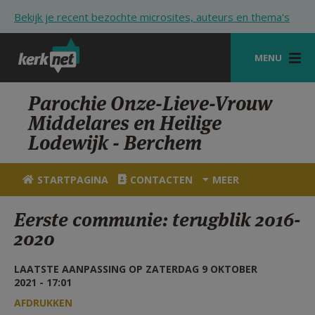
Overslaan en naar de inhoud gaan
Bekijk je recent bezochte microsites, auteurs en thema's
MENU
STARTPAGINA
Parochie Onze-Lieve-Vrouw
Middelares en Heilige
KERK
Lodewijk - Berchem
VIERINGEN
STARTPAGINA
CONTACTEN
MEER
SHOP
Eerste communie: terugblik 2016-
ZOEKEN
2020
HULP
LAATSTE AANPASSING OP ZATERDAG 9 OKTOBER
STARTPAGINA PORTAAL
2021 - 17:01
MIJN PAROCHIE
AFDRUKKEN