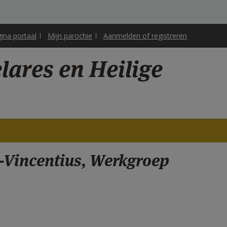
gina portaal
Mijn parochie
Aanmelden of registreren
ares en Heilige
-Vincentius, Werkgroep