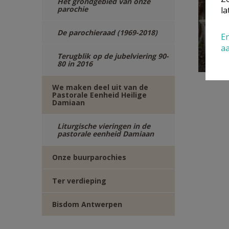
Het grondgebied van onze
parochie
la
Soli
bis
De parochieraad (1969-2018)
En
Hec
a
Terugblik op de jubelviering 90-
80 in 2016
We maken deel uit van de
Pastorale Eenheid Heilige
Damiaan
Liturgische vieringen in de
pastorale eenheid Damiaan
Onze buurparochies
Ter verdieping
Bisdom Antwerpen