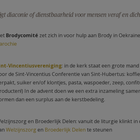
jgt diaconie of dienstbaarheid voor mensen veraf en dicht
et
Brodycomité
zet zich in voor hulp aan Brody in Oekraïn
arochie
int-Vincentiusvereniging
: in de kerk staat een grote man
oor de Sint-Vincentius Conferentie van Sint-Hubertus: koffie
erpakt, suiker en/of klontjes, pasta, waspoeder, zeep, conf
roducten!) In de advent doen we een extra inzameling sam
ormen dan een surplus aan de kerstbedeling.
elzijnszorg en Broederlijk Delen: vanuit de liturgie klinkt i
an
Welzijnszorg
en
Broederlijk Delen
te steunen