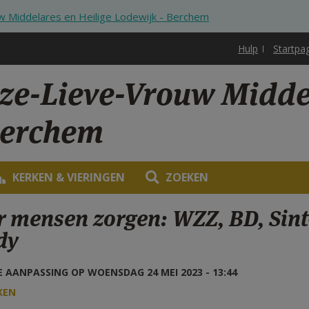
 Middelares en Heilige Lodewijk - Berchem
Hulp
Startpa
ze-Lieve-Vrouw Middel
Berchem
KERKEN & VIERINGEN
ZOEKEN
r mensen zorgen: WZZ, BD, Sint
dy
 AANPASSING OP WOENSDAG 24 MEI 2023 - 13:44
KEN