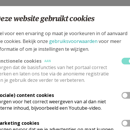
Paro-Sol
: De Werkgroep Paro-Sol of Parochiale Solidariteit 
eze website gebruikt cookies
e schenken aan mensen in nood in de Pulhofwijk. Omdat de
ingen behoren, is de werkgroep stilaan uitgedoofd.)
el voor een ervaring op maat je voorkeuren in of aanvaard
le cookies. Bekijk onze
gebruiksvoorwaarden
voor meer
formatie of om je instellingen te wijzigen.
unctionele cookies
AAN
rgen dat de basisfuncties van het portaal correct
rken en laten ons toe via de anonieme registratie
n je gebruik deze verder te verbeteren.
 meer
Sociale) content cookies
rgen voor het correct weergeven van al dan niet
terne inhoud, bijvoorbeeld een Youtube-video.
arketing cookies
rgen ervoor dat we je advertenties op maat kunnen