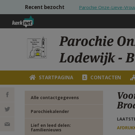
Overslaan en naar de inhoud gaan
Recent bezocht
Parochie Onze-Lieve-Vrouw
Parochie On
Lodewijk - 
STARTPAGINA
CONTACTEN
Voo
Alle contactgegevens
Bro
Parochiekalender
DEEL OP
LAATSTE
Lief en leed delen:
FACEBOOK
DEEL OP
AFDRUK
familienieuws