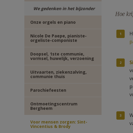
TWITTER
DEEL
We gedenken in het bijzonder
Hoe kri
VIA
Onze orgels en piano
H
E-
Nicole De Paepe, pianiste-
orgeliste-componiste
p
MAIL
Doopsel, 1ste communie,
vormsel, huwelijk, verzoening
S
v
Uitvaarten, ziekenzalving,
communie thuis
v
p
Parochiefeesten
v
Ontmoetingscentrum
Bergheem
W
Voor mensen zorgen: Sint-
v
Vincentius & Brody