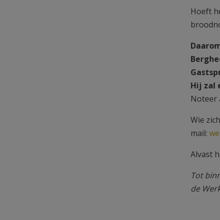
Hoeft h
broodn
Daarom
Berghe
Gastspr
Hij zal
Noteer a
Wie zic
mail:
we
Alvast 
Tot bin
de Wer