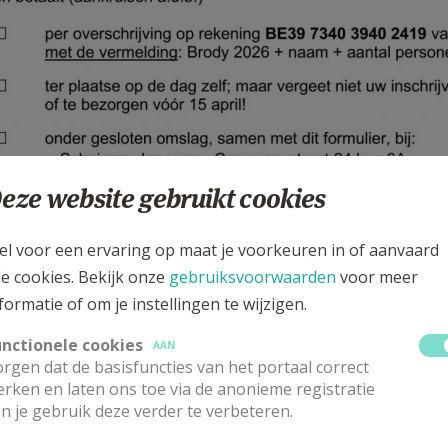
eze website gebruikt cookies
el voor een ervaring op maat je voorkeuren in of aanvaard
le cookies. Bekijk onze
gebruiksvoorwaarden
voor meer
g 2026
formatie of om je instellingen te wijzigen.
----
unctionele cookies
AAN
ws uit de Werkgroep
rgen dat de basisfuncties van het portaal correct
rken en laten ons toe via de anonieme registratie
n je gebruik deze verder te verbeteren.
aar, op 27 april, mochten we 85 gasten verwelkomen op on