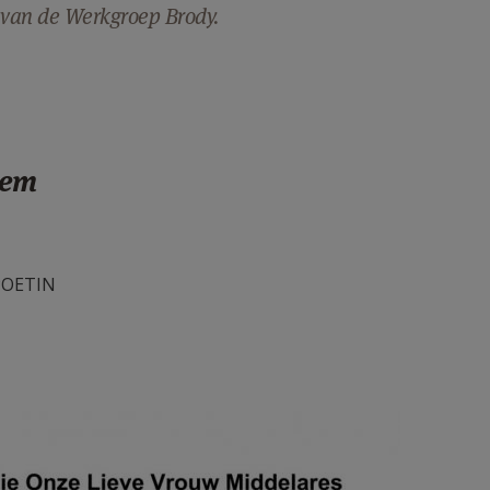
9 van de Werkgroep Brody.
eem
 POETIN