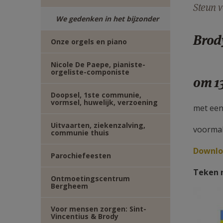
Steun v
TWITTER
DEEL
We gedenken in het bijzonder
VIA
Brod
Onze orgels en piano
E-
Nicole De Paepe, pianiste-
orgeliste-componiste
om 1
MAIL
Doopsel, 1ste communie,
vormsel, huwelijk, verzoening
met een
Uitvaarten, ziekenzalving,
voormal
communie thuis
Downloa
Parochiefeesten
Teken n
Ontmoetingscentrum
Bergheem
Voor mensen zorgen: Sint-
Vincentius & Brody