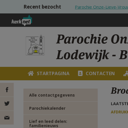
Overslaan en naar de inhoud gaan
Recent bezocht
Parochie Onze-Lieve-Vrouw
Parochie On
Lodewijk - 
STARTPAGINA
CONTACTEN
Brod
Alle contactgegevens
LAATSTE
DEEL OP
Parochiekalender
AFDRUK
FACEBOOK
DEEL OP
Lief en leed delen:
familienieuws