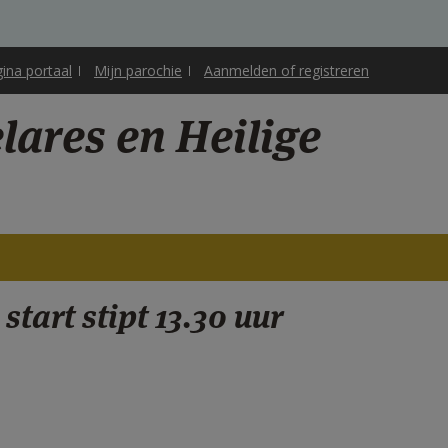
gina portaal
Mijn parochie
Aanmelden of registreren
ares en Heilige
start stipt 13.30 uur