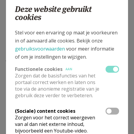
Deze website gebruikt
Tot het einde van de jaren 70 van de vorige eeuw
cookies
hebben er ook heel wat onderpastoors in onze
parochie gewerkt: Jan Fimmers, Leon Schellemans,
Stel voor een ervaring op maat je voorkeuren
Gerard Peeten, Jozef Van Roey, Jozef Van Nueten,
in of aanvaard alle cookies. Bekijk onze
Maurice Mertens, Frans Vanderstighelen, Frans Van
gebruiksvoorwaarden
voor meer informatie
Herck, Hans Eelens, Stan Lambaerts, Jaap Tol, Lode
of om je instellingen te wijzigen.
Joossens, Hugo Verhulst en Leo Van Doninck. En
steeds zijn er ook ontelbare vrouwen en mannen
Functionele cookies
AAN
geweest die, beroepshalve of vrijwillig, en ieder
Zorgen dat de basisfuncties van het
portaal correct werken en laten ons
volgens hun talent en mogelijkheden,
toe via de anonieme registratie van je
verantwoordelijkheden op zich namen en het
gebruik deze verder te verbeteren.
parochieleven mee uitbouwden. Allen samen hebben
ze de parochie gemaakt tot wat ze nu is.
(Sociale) content cookies
Zorgen voor het correct weergeven
Mia Verbanck
van al dan niet externe inhoud,
bijvoorbeeld een Youtube-video.