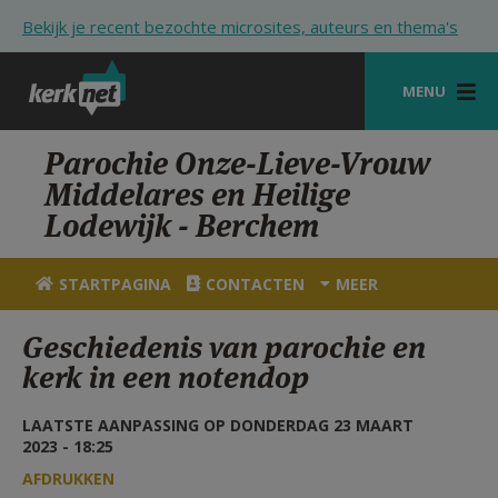
Overslaan en naar de inhoud gaan
Bekijk je recent bezochte microsites, auteurs en thema's
MENU
STARTPAGINA
Parochie Onze-Lieve-Vrouw
Middelares en Heilige
KERK
Lodewijk - Berchem
VIERINGEN
STARTPAGINA
CONTACTEN
MEER
SHOP
Geschiedenis van parochie en
ZOEKEN
kerk in een notendop
HULP
LAATSTE AANPASSING OP DONDERDAG 23 MAART
STARTPAGINA PORTAAL
2023 - 18:25
MIJN PAROCHIE
AFDRUKKEN