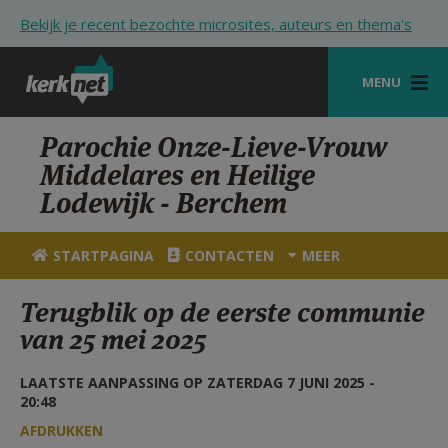
Overslaan en naar de inhoud gaan
Bekijk je recent bezochte microsites, auteurs en thema's
MENU
STARTPAGINA
Parochie Onze-Lieve-Vrouw
Middelares en Heilige
KERK
Lodewijk - Berchem
VIERINGEN
STARTPAGINA
CONTACTEN
MEER
SHOP
Terugblik op de eerste communie
ZOEKEN
van 25 mei 2025
HULP
LAATSTE AANPASSING OP ZATERDAG 7 JUNI 2025 -
STARTPAGINA PORTAAL
20:48
MIJN PAROCHIE
AFDRUKKEN