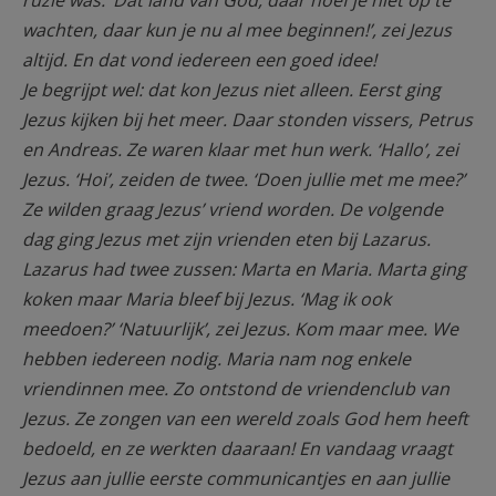
ruzie was. ‘Dat land van God, daar hoef je niet op te
wachten, daar kun je nu al mee beginnen!’, zei Jezus
altijd. En dat vond iedereen een goed idee!
Je begrijpt wel: dat kon Jezus niet alleen. Eerst ging
Jezus kijken bij het meer. Daar stonden vissers, Petrus
en Andreas. Ze waren klaar met hun werk. ‘Hallo’, zei
Jezus. ‘Hoi’, zeiden de twee. ‘Doen jullie met me mee?’
Ze wilden graag Jezus’ vriend worden. De volgende
dag ging Jezus met zijn vrienden eten bij Lazarus.
Lazarus had twee zussen: Marta en Maria. Marta ging
koken maar Maria bleef bij Jezus. ‘Mag ik ook
meedoen?’ ‘Natuurlijk’, zei Jezus. Kom maar mee. We
hebben iedereen nodig. Maria nam nog enkele
vriendinnen mee. Zo ontstond de vriendenclub van
Jezus. Ze zongen van een wereld zoals God hem heeft
bedoeld, en ze werkten daaraan! En vandaag vraagt
Jezus aan jullie eerste communicantjes en aan jullie