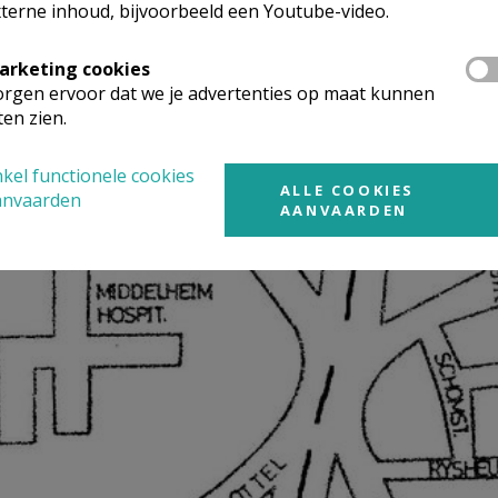
terne inhoud, bijvoorbeeld een Youtube-video.
arketing cookies
rgen ervoor dat we je advertenties op maat kunnen
ten zien.
kel functionele cookies
ALLE COOKIES
anvaarden
AANVAARDEN