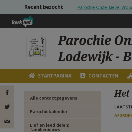
Overslaan en naar de inhoud gaan
Recent bezocht
Parochie Onze-Lieve-Vrouw
Parochie On
Lodewijk - 
STARTPAGINA
CONTACTEN
Het
Alle contactgegevens
LAATSTE
DEEL OP
Parochiekalender
AFDRUK
FACEBOOK
DEEL OP
Lief en leed delen:
familienieuws