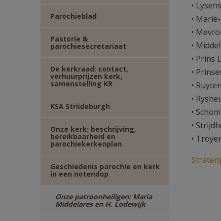
• Lysen
Parochieblad
• Marie
• Mevro
Pastorie &
• Midde
parochiesecretariaat
• Prins
De kerkraad: contact,
• Prins
verhuurprijzen kerk,
samenstelling KR
• Ruyte
• Ryshe
KSA Striideburgh
• Schom
• Strijd
Onze kerk: beschrijving,
bereikbaarheid en
• Troye
parochiekerkenplan
Straten
Geschiedenis parochie en kerk
in een notendop
Onze patroonheiligen: Maria
Middelares en H. Lodewijk