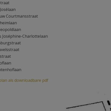
straat
-Josélaan
uw Courtmansstraat
lheimlaan
 Leopoldlaan
es Joséphine-Charlottelaan
nburgstraat
uvelsstraat
straat
hoflaan
ntenhoflaan
plan als downloadbare pdf