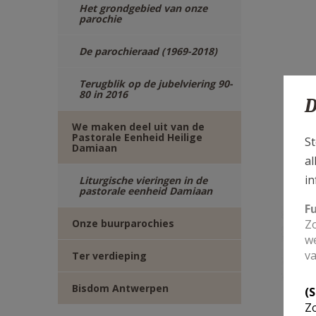
Het grondgebied van onze
parochie
De parochieraad (1969-2018)
Terugblik op de jubelviering 90-
80 in 2016
D
We maken deel uit van de
Pastorale Eenheid Heilige
St
Damiaan
al
in
Liturgische vieringen in de
pastorale eenheid Damiaan
F
Onze buurparochies
Zo
we
va
Ter verdieping
Bisdom Antwerpen
(
Zo