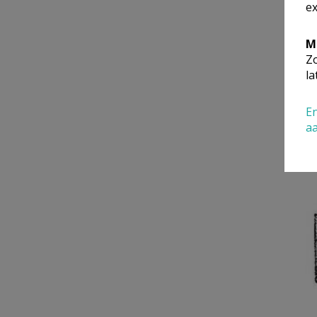
ex
M
Zo
la
En
a