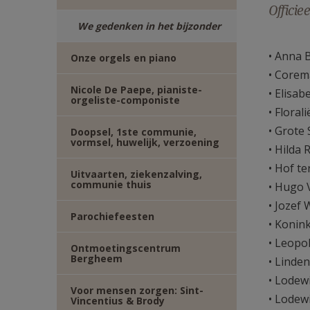
Officie
TWITTER
DEEL
We gedenken in het bijzonder
VIA
• Anna B
Onze orgels en piano
• Corem
E-
Nicole De Paepe, pianiste-
• Elisab
orgeliste-componiste
• Flora
MAIL
• Grote
Doopsel, 1ste communie,
vormsel, huwelijk, verzoening
• Hilda
• Hof te
Uitvaarten, ziekenzalving,
communie thuis
• Hugo 
• Jozef
Parochiefeesten
• Konink
• Leopo
Ontmoetingscentrum
Bergheem
• Linde
• Lodew
Voor mensen zorgen: Sint-
• Lodewi
Vincentius & Brody