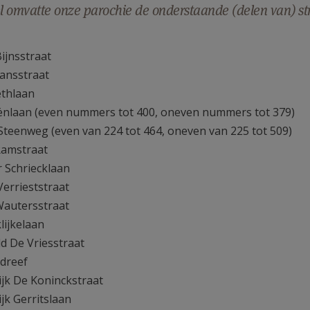
el omvatte onze parochie de onderstaande (delen van) st
ijnsstraat
ansstraat
ethlaan
liënlaan (even nummers tot 400, oneven nummers tot 379)
 Steenweg (even van 224 tot 464, oneven van 225 tot 509)
 Ramstraat
r Schriecklaan
Verrieststraat
 Wautersstraat
lijkelaan
ld De Vriesstraat
ndreef
ijk De Koninckstraat
jk Gerritslaan