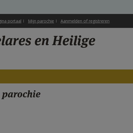
gina portaal
Mijn parochie
Aanmelden of registreren
ares en Heilige
 parochie