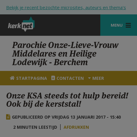
Overslaan en naar de inhoud gaan
Bekijk je recent bezochte microsites, auteurs en thema's
MENU
STARTPAGINA
Parochie Onze-Lieve-Vrouw
Middelares en Heilige
KERK
Lodewijk - Berchem
VIERINGEN
STARTPAGINA
CONTACTEN
MEER
SHOP
Onze KSA steeds tot hulp bereid!
ZOEKEN
Ook bij de kerststal!
HULP
GEPUBLICEERD OP VRIJDAG 13 JANUARI 2017 - 15:40
STARTPAGINA PORTAAL
2 MINUTEN LEESTIJD
AFDRUKKEN
MIJN PAROCHIE