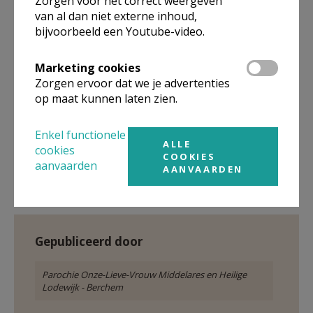
Zorgen voor het correct weergeven
van al dan niet externe inhoud,
bijvoorbeeld een Youtube-video.
Marketing cookies
Zorgen ervoor dat we je advertenties
op maat kunnen laten zien.
Enkel functionele
ALLE
cookies
achteraan van links naar rechts: Jan, Bram, Bert-
COOKIES
aanvaarden
AANVAARDEN
vooraan: Lobke en Marie © Mia Verbanck
Gepubliceerd door
Parochie Onze-Lieve-Vrouw Middelares en Heilige
Lodewijk - Berchem