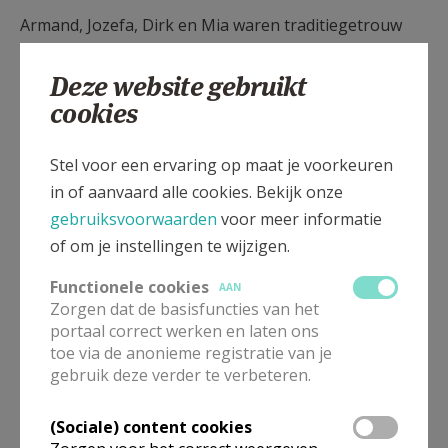
Armand, Jozefa, Dirk en Mia waren traditiegetrouw
ook van de partij om te helpen en alles netjes op zijn
plaats te krijgen …
Deze website gebruikt
cookies
In bijlage zie je de enthousiaste KSA-ploeg in het
portaal van de kerk als alles er opgeruimd was en
Stel voor een ervaring op maat je voorkeuren
vlak voor ze terug naar huis gingen!
in of aanvaard alle cookies. Bekijk onze
gebruiksvoorwaarden
voor meer informatie
Het was die avond net rotweer, regen en nog eens
of om je instellingen te wijzigen.
regen, een weertje om ‘geen hond door te jagen’ …
Dank u wel, KSA-ers!
Functionele cookies
AAN
Zorgen dat de basisfuncties van het
Mia Verbanck, in woord en beeld
portaal correct werken en laten ons
toe via de anonieme registratie van je
gebruik deze verder te verbeteren.
(Sociale) content cookies